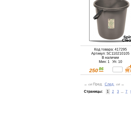
Код товара: 417295
Артикул: SC110210105
В наличии
Мин: 1 Уп: 10
86
250
←
Пред.
След.
→
ctrl
ctrl
Страницы:
1
2
3
...
7