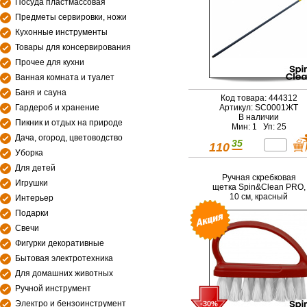
Посуда пластмассовая
Предметы сервировки, ножи
Кухонные инструменты
Товары для консервирования
Прочее для кухни
Ванная комната и туалет
Баня и сауна
Код товара: 444312
Гардероб и хранение
Артикул: SC0001ЖТ
В наличии
Пикник и отдых на природе
Мин: 1 Уп: 25
Дача, огород, цветоводство
35
110
Уборка
Для детей
Ручная скребковая
Игрушки
щетка Spin&Clean PRO,
10 см, красный
Интерьер
Подарки
Свечи
Фигурки декоративные
Бытовая электротехника
Для домашних животных
Ручной инструмент
Электро и бензоинструмент
-30%