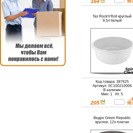
164
Таз Rock'n'Roll круглый
9,5л белый
Код товара: 387625
Артикул: SC100210006
В наличии
Мин: 1 Уп: 5
04
205
Ведро Green Republic
круглое, 12л платан