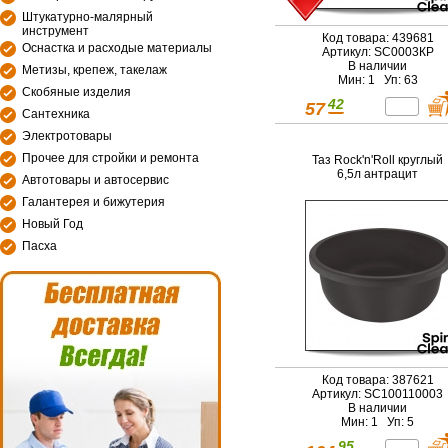
Штукатурно-малярный
инструмент
Код товара: 439681
Оснастка и расходые материалы
Артикул: SC0003КР
В наличии
Метизы, крепеж, такелаж
Мин: 1 Уп: 63
Скобяные изделия
42
57
Сантехника
Электротовары
Прочее для стройки и ремонта
Таз Rock'n'Roll круглый
6,5л антрацит
Автотовары и автосервис
Галантерея и бижутерия
Новый Год
Пасха
Код товара: 387621
Артикул: SC100110003
В наличии
Мин: 1 Уп: 5
95