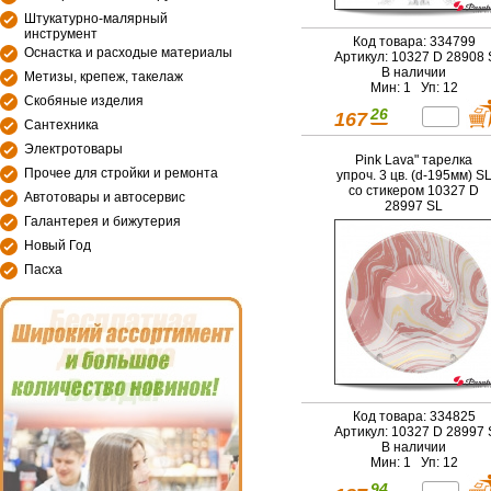
Штукатурно-малярный
инструмент
Код товара: 334799
Оснастка и расходые материалы
Артикул: 10327 D 28908 
В наличии
Метизы, крепеж, такелаж
Мин: 1 Уп: 12
Скобяные изделия
26
167
Сантехника
Электротовары
Pink Lava" тарелка
Прочее для стройки и ремонта
упроч. 3 цв. (d-195мм) S
со стикером 10327 D
Автотовары и автосервис
28997 SL
Галантерея и бижутерия
Новый Год
Пасха
Код товара: 334825
Артикул: 10327 D 28997 
В наличии
Мин: 1 Уп: 12
94