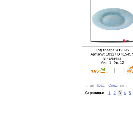
Код товара: 419095
Артикул: 10327 D 41545 
В наличии
Мин: 1 Уп: 12
94
187
←
Пред.
След.
→
ctrl
ctrl
Страницы:
1
2
3
4
5