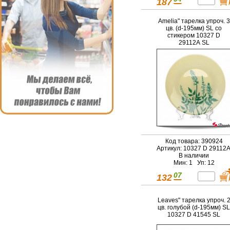
187
Amelia" тарелка упроч. 3
цв. (d-195мм) SL со
стикером 10327 D
29112А SL
Код товара: 390924
Артикул: 10327 D 29112
В наличии
Мин: 1 Уп: 12
07
132
Leaves" тарелка упроч. 
цв. голубой (d-195мм) SL
10327 D 41545 SL