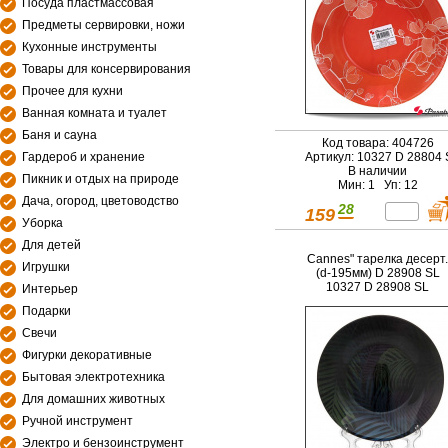
Посуда пластмассовая
Предметы сервировки, ножи
Кухонные инструменты
Товары для консервирования
Прочее для кухни
Ванная комната и туалет
Баня и сауна
Код товара: 404726
Гардероб и хранение
Артикул: 10327 D 28804 
В наличии
Пикник и отдых на природе
Мин: 1 Уп: 12
Дача, огород, цветоводство
28
159
Уборка
Для детей
Cannes" тарелка десерт.
Игрушки
(d-195мм) D 28908 SL
10327 D 28908 SL
Интерьер
Подарки
Свечи
Фигурки декоративные
Бытовая электротехника
Для домашних животных
Ручной инструмент
Электро и бензоинструмент