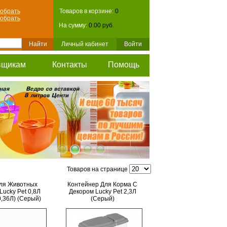
обрать
Товаров в корзине:
0
обрать
На сумму:
0.00 руб.
Личный кабинет
Войти
вщикам
Контакты
Помощь
Товаров на странице
ля Животных
Контейнер Для Корма С
Lucky Pet 0,8Л
Декором Lucky Pet 2,3Л
0,36Л) (Серый)
(Серый)