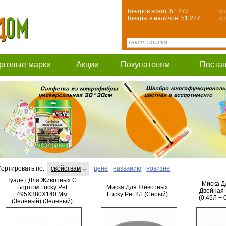
Товаров всего: 51 277
от
Товары в наличии: 51 277
от
рговые марки
Акции
Покупателям
Поста
ортировать по:
свойствам
цене
названию
новизне
Туалет Для Животных С
Миска Д
Бортом Lucky Pet
Миска Для Животных
Двойная 
495X380X140 Мм
Lucky Pet 2Л (Серый)
(0,45Л + 
(Зеленый) (Зеленый)