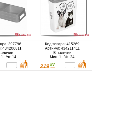
вара: 397796
Код товара: 415269
л: 434206811
Артикул: 434211411
наличии
В наличии
 1 Уп: 14
Мин: 1 Уп: 24
87
219