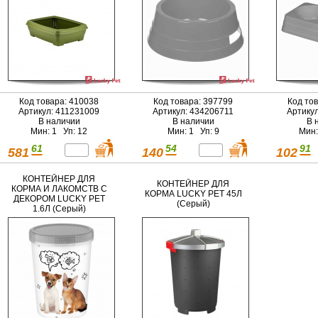
Код товара: 410038
Код товара: 397799
Код то
Артикул: 411231009
Артикул: 434206711
Артику
В наличии
В наличии
В 
Мин: 1 Уп: 12
Мин: 1 Уп: 9
Мин:
61
54
91
581
140
102
КОНТЕЙНЕР ДЛЯ
КОНТЕЙНЕР ДЛЯ
КОРМА И ЛАКОМСТВ С
КОРМА LUCKY PET 45Л
ДЕКОРОМ LUCKY PET
(Серый)
1.6Л (Серый)