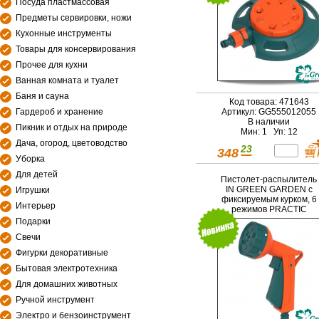
Посуда пластмассовая
Предметы сервировки, ножи
Кухонные инструменты
Товары для консервирования
Прочее для кухни
Ванная комната и туалет
Баня и сауна
Код товара: 471643
Гардероб и хранение
Артикул: GG555012055
В наличии
Пикник и отдых на природе
Мин: 1 Уп: 12
Дача, огород, цветоводство
23
348
Уборка
Для детей
Пистолет-распылитель
IN GREEN GARDEN с
Игрушки
фиксируемым курком, 6
Интерьер
режимов PRACTIC
Подарки
Свечи
Фигурки декоративные
Бытовая электротехника
Для домашних животных
Ручной инструмент
Электро и бензоинструмент