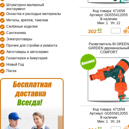
Штукатурно-малярный
инструмент
Код товара: 471658
Оснастка и расходые материалы
Артикул: GG555412055
В наличии
Метизы, крепеж, такелаж
Мин: 1 Уп: 12
Скобяные изделия
41
302
Сантехника
Электротовары
Разветвитель IN GREEN
Прочее для стройки и ремонта
GARDEN двухканальны
Автотовары и автосервис
COMFORT
Галантерея и бижутерия
Новый Год
Пасха
Код товара: 471659
Артикул: GG555812055
В наличии
Мин: 1 Уп: 24
21