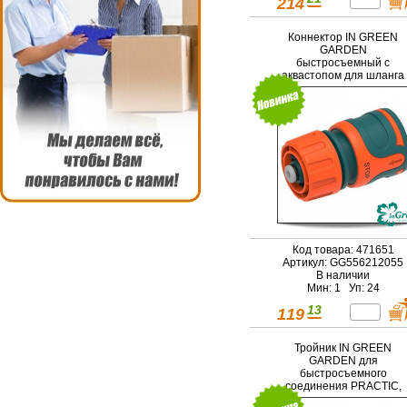
214
Коннектор IN GREEN
GARDEN
быстросъемный с
аквастопом для шланга
1/2 SOFTEL
Код товара: 471651
Артикул: GG556212055
В наличии
Мин: 1 Уп: 24
13
119
Тройник IN GREEN
GARDEN для
быстросъемного
соединения PRACTIC,
ABS