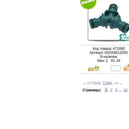
Код товара: 471660
Артикул: GG556612055
В наличии
Мин: 1 Уп: 24
88
69
←
Пред.
След.
→
ctrl
ctrl
Страницы:
1
2
3
...
16