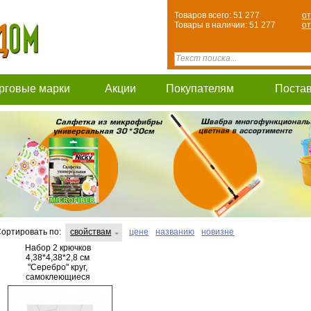
Товаров всего: 51 277
от
Товары в наличии: 51 277
от
рговые марки
Акции
Покупателям
Поста
ортировать по:
свойствам
цене
названию
новизне
Набор 2 крючков
4,38*4,38*2,8 см
"Серебро" круг,
самоклеющиеся