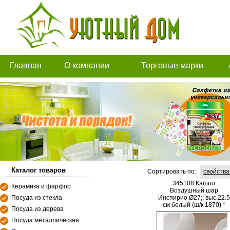
Главная
О компании
Торговые марки
Каталог товаров
Сортировать по:
свойств
345108 Кашпо
Керамика и фарфор
Воздушный шар
Посуда из стекла
Инспирио Ø27;; выс.22.5
см белый (ш/к 1870) *
Посуда из дерева
Посуда металлическая