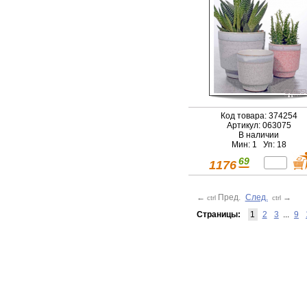
Код товара: 374254
Артикул: 063075
В наличии
Мин: 1 Уп: 18
69
1176
←
Пред.
След.
→
ctrl
ctrl
Страницы:
1
2
3
...
9