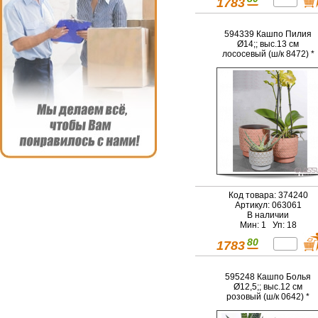
1783
594339 Кашпо Пилия
Ø14;; выс.13 см
лососевый (ш/к 8472) *
Код товара: 374240
Артикул: 063061
В наличии
Мин: 1 Уп: 18
80
1783
595248 Кашпо Болья
Ø12,5;; выс.12 см
розовый (ш/к 0642) *