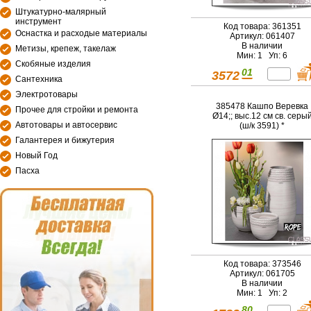
Штукатурно-малярный
инструмент
Код товара: 361351
Оснастка и расходые материалы
Артикул: 061407
В наличии
Метизы, крепеж, такелаж
Мин: 1 Уп: 6
Скобяные изделия
01
3572
Сантехника
Электротовары
385478 Кашпо Веревка
Прочее для стройки и ремонта
Ø14;; выс.12 см св. серы
Автотовары и автосервис
(ш/к 3591) *
Галантерея и бижутерия
Новый Год
Пасха
Код товара: 373546
Артикул: 061705
В наличии
Мин: 1 Уп: 2
80