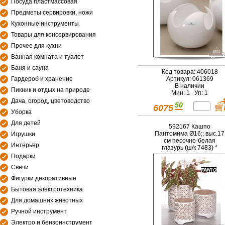
Посуда пластмассовая
Предметы сервировки, ножи
Кухонные инструменты
Товары для консервирования
Прочее для кухни
Ванная комната и туалет
Баня и сауна
Код товара: 406018
Гардероб и хранение
Артикул: 061369
В наличии
Пикник и отдых на природе
Мин: 1 Уп: 1
Дача, огород, цветоводство
50
6075
Уборка
Для детей
592167 Кашпо
Пантомима Ø16;; выс.17
Игрушки
см песочно-белая
Интерьер
глазурь (ш/к 7483) *
Подарки
Свечи
Фигурки декоративные
Бытовая электротехника
Для домашних животных
Ручной инструмент
Электро и бензоинструмент