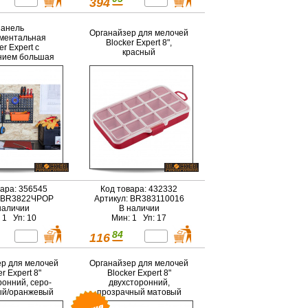
394
анель
Органайзер для мелочей
ментальная
Blocker Expert 8",
er Expert с
красный
нием большая
26 мм черный/
анжевый
вара: 356545
Код товара: 432332
: BR3822ЧРОР
Артикул: BR383110016
наличии
В наличии
 1 Уп: 10
Мин: 1 Уп: 17
84
116
р для мелочей
Органайзер для мелочей
r Expert 8"
Blocker Expert 8"
ронний, серо-
двухсторонний,
ый/оранжевый
прозрачный матовый