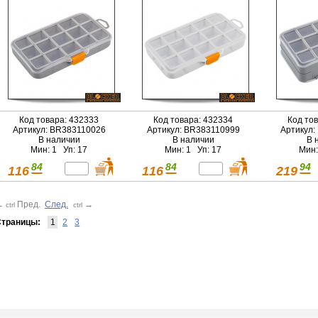
Код товара: 432333
Код товара: 432334
Код то
Артикул: BR383110026
Артикул: BR383110999
Артикул:
В наличии
В наличии
В 
Мин: 1 Уп: 17
Мин: 1 Уп: 17
Мин:
84
84
94
116
116
219
←
Пред.
След.
→
ctrl
ctrl
траницы:
1
2
3