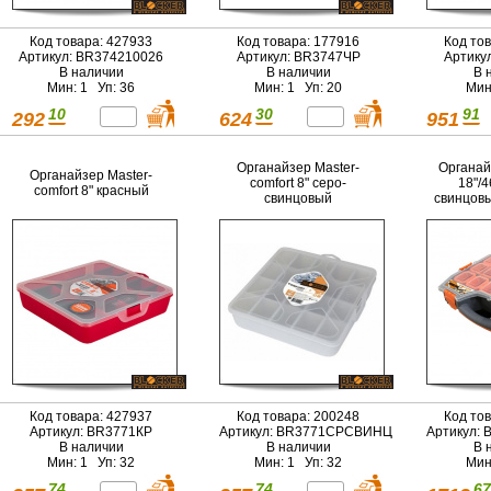
Код товара: 427933
Код товара: 177916
Код то
Артикул: BR374210026
Артикул: BR3747ЧР
Артику
В наличии
В наличии
В 
Мин: 1 Уп: 36
Мин: 1 Уп: 20
Мин
10
30
91
292
624
951
Органайзер Master-
Органай
Органайзер Master-
comfort 8" серо-
18"/4
comfort 8" красный
свинцовый
свинцов
Код товара: 427937
Код товара: 200248
Код то
Артикул: BR3771КР
Артикул: BR3771СРСВИНЦ
Артикул:
В наличии
В наличии
В 
Мин: 1 Уп: 32
Мин: 1 Уп: 32
Мин
74
74
67