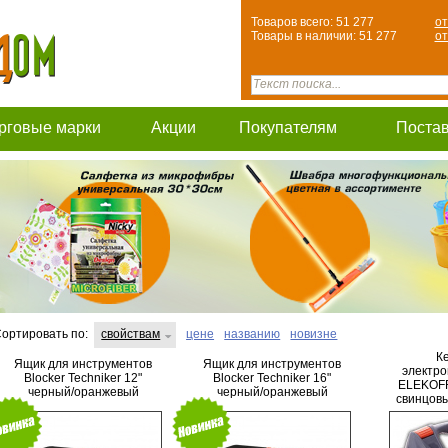
Товаров всего: 51 277
от
Товары в наличии: 51 277
от
рговые марки
Акции
Покупателям
Поста
ортировать по:
свойствам
цене
названию
новизне
К
Ящик для инструментов
Ящик для инструментов
электро
Blocker Techniker 12"
Blocker Techniker 16"
ELEKOFF
черный/оранжевый
черный/оранжевый
свинцов