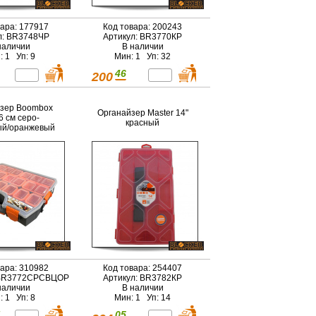
вара: 177917
Код товара: 200243
л: BR3748ЧР
Артикул: BR3770КР
наличии
В наличии
: 1 Уп: 9
Мин: 1 Уп: 32
46
200
зер Boombox
Органайзер Master 14"
6 см серо-
красный
ый/оранжевый
вара: 310982
Код товара: 254407
 BR3772СРСВЦОР
Артикул: BR3782КР
наличии
В наличии
: 1 Уп: 8
Мин: 1 Уп: 14
05