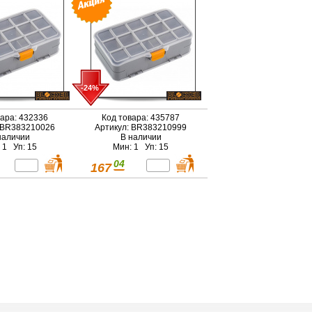
-24%
вара: 432336
Код товара: 435787
 BR383210026
Артикул: BR383210999
наличии
В наличии
 1 Уп: 15
Мин: 1 Уп: 15
04
167