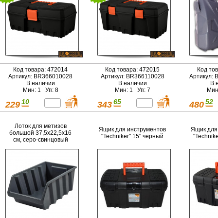
Код товара: 472014
Код товара: 472015
Код то
Артикул: BR366010028
Артикул: BR366110028
Артикул:
В наличии
В наличии
В 
Мин: 1 Уп: 8
Мин: 1 Уп: 7
Мин
10
65
52
229
343
480
Лоток для метизов
Ящик для инструментов
Ящик для
большой 37,5х22,5х16
"Techniker" 15" черный
"Technik
см, серо-свинцовый