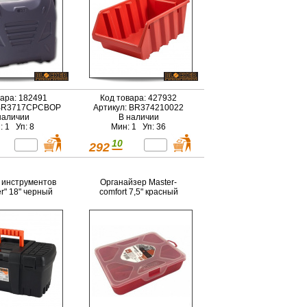
вара: 182491
Код товара: 427932
 BR3717СРСВОР
Артикул: BR374210022
наличии
В наличии
: 1 Уп: 8
Мин: 1 Уп: 36
10
292
 инструментов
Органайзер Master-
er" 18" черный
comfort 7,5" красный