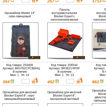
257
257
1713
Панель
П
Органайзер Master 14"
инструментальная
инстру
серо-свинцовый
Blocker Expert с
Block
наполнением малая
наполне
326х100х326 мм черный/
652х100х3
оранжевый
ор
Код товара: 254409
Код товара: 356544
Код то
Артикул: BR3782СРСВИНЦ
Артикул: BR3821ЧРОР
Артикул
В наличии
В наличии
В 
Мин: 1 Уп: 14
Мин: 1 Уп: 13
Мин:
05
55
56
394
452
862
Органайзе
Органайзер для мелочей
Органайзер для мелочей
Blocke
Blocker Expert 8", серо-
Blocker Expert 8",
двухсто
свинцовый/оранжевый
прозрачный матовый
свинцов