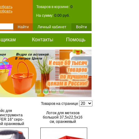
обрать
Товаров в корзине:
0
обрать
На сумму:
0.00 руб.
Личный кабинет
Войти
вщикам
Контакты
Помощь
Товаров на странице
ейс для
Лоток для метизов
инструмента
большой 37,5х22,5х16
ER 16'' серо-
см, оранжевый
ый оранжевый