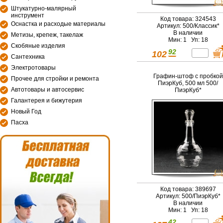
Штукатурно-малярный
инструмент
Код товара: 324543
Оснастка и расходые материалы
Артикул: 500/Классик*
В наличии
Метизы, крепеж, такелаж
Мин: 1 Уп: 18
Скобяные изделия
92
102
Сантехника
Электротовары
Графин-штоф с пробкой
Прочее для стройки и ремонта
ПиэрКуб, 500 мл 500/
Автотовары и автосервис
ПиэрКуб*
Галантерея и бижутерия
Новый Год
Пасха
Код товара: 389697
Артикул: 500/ПиэрКуб*
В наличии
Мин: 1 Уп: 18
42