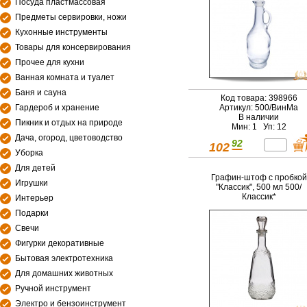
Посуда пластмассовая
Предметы сервировки, ножи
Кухонные инструменты
Товары для консервирования
Прочее для кухни
Ванная комната и туалет
Баня и сауна
Код товара: 398966
Гардероб и хранение
Артикул: 500/ВинМа
В наличии
Пикник и отдых на природе
Мин: 1 Уп: 12
Дача, огород, цветоводство
92
102
Уборка
Для детей
Графин-штоф с пробкой
Игрушки
"Классик", 500 мл 500/
Классик*
Интерьер
Подарки
Свечи
Фигурки декоративные
Бытовая электротехника
Для домашних животных
Ручной инструмент
Электро и бензоинструмент