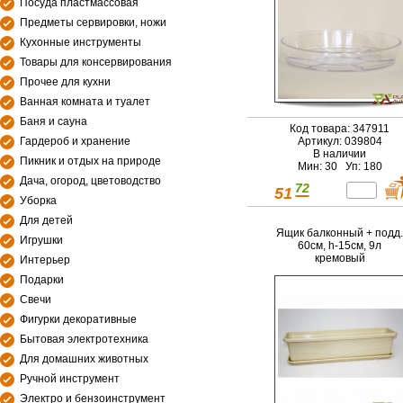
Посуда пластмассовая
Предметы сервировки, ножи
Кухонные инструменты
Товары для консервирования
Прочее для кухни
Ванная комната и туалет
Баня и сауна
Код товара: 347911
Гардероб и хранение
Артикул: 039804
В наличии
Пикник и отдых на природе
Мин: 30 Уп: 180
Дача, огород, цветоводство
72
51
Уборка
Для детей
Ящик балконный + подд.
Игрушки
60см, h-15см, 9л
кремовый
Интерьер
Подарки
Свечи
Фигурки декоративные
Бытовая электротехника
Для домашних животных
Ручной инструмент
Электро и бензоинструмент