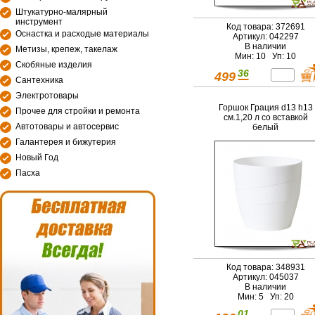
Штукатурно-малярный
инструмент
Код товара: 372691
Оснастка и расходые материалы
Артикул: 042297
В наличии
Метизы, крепеж, такелаж
Мин: 10 Уп: 10
Скобяные изделия
36
499
Сантехника
Электротовары
Горшок Грация d13 h13
Прочее для стройки и ремонта
см.1,20 л со вставкой
Автотовары и автосервис
белый
Галантерея и бижутерия
Новый Год
Пасха
Код товара: 348931
Артикул: 045037
В наличии
Мин: 5 Уп: 20
01