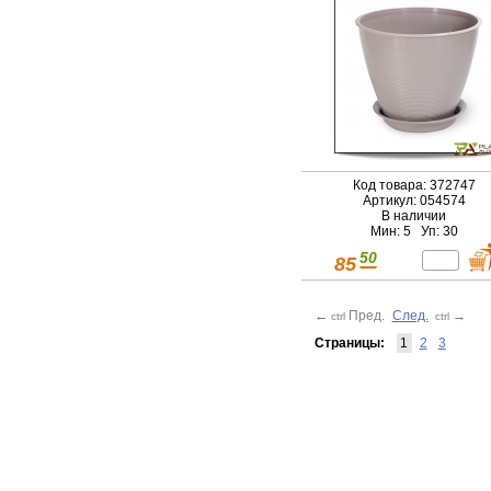
Код товара: 372747
Артикул: 054574
В наличии
Мин: 5 Уп: 30
50
85
←
Пред.
След.
→
ctrl
ctrl
Страницы:
1
2
3