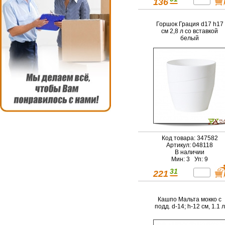
136
Горшок Грация d17 h17
см 2,8 л со вставкой
белый
Код товара: 347582
Артикул: 048118
В наличии
Мин: 3 Уп: 9
31
221
Кашпо Мальта мокко с
подд. d-14; h-12 см, 1.1 л