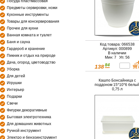
Посуда пластмассовая
Предметы сервировки, ножи
Кухонные инструменты
Товары для консервирования
Прочее для кухни
Ванная комната и туалет
Баня и сауна
Код товара: 066538
Гардероб и хранение
Артикул: 000899
В наличии
Пикник и отдых на природе
Мин: 7 Уп: 56
Дача, огород, цветоводство
84
138
Уборка
Для детей
Кашпо Бонсайница с
Игрушки
поддоном 15*10*6 белы
0,75 л
Интерьер
Подарки
Свечи
Фигурки декоративные
Бытовая электротехника
Для домашних животных
Ручной инструмент
Электро и бензоинструмент