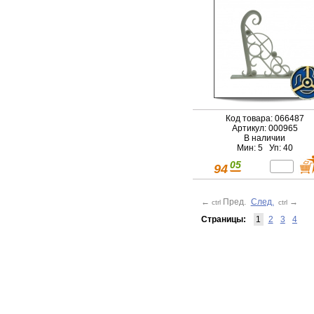
Код товара: 066487
Артикул: 000965
В наличии
Мин: 5 Уп: 40
05
94
←
Пред.
След.
→
ctrl
ctrl
Страницы:
1
2
3
4