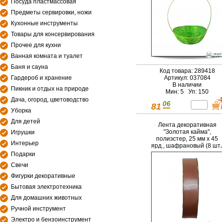
Посуда пластмассовая
Предметы сервировки, ножи
Кухонные инструменты
Товары для консервирования
Прочее для кухни
Ванная комната и туалет
Баня и сауна
Код товара: 289418
Гардероб и хранение
Артикул: 037084
В наличии
Пикник и отдых на природе
Мин: 5 Уп: 150
Дача, огород, цветоводство
06
81
Уборка
Для детей
Лента декоративная
"Золотая кайма",
Игрушки
полиэстер, 25 мм х 45
Интерьер
ярд., шафрановый (8 шт.
упак.) (ш/к 1830)
Подарки
Свечи
Фигурки декоративные
Бытовая электротехника
Для домашних животных
Ручной инструмент
Электро и бензоинструмент