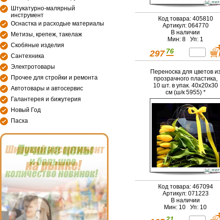
Штукатурно-малярный
инструмент
Код товара: 405810
Оснастка и расходые материалы
Артикул: 064770
В наличии
Метизы, крепеж, такелаж
Мин: 8 Уп: 1
Скобяные изделия
76
297
Сантехника
Электротовары
Переноска для цветов и
Прочее для стройки и ремонта
прозрачного пластика,
10 шт. в упак. 40x20x30
Автотовары и автосервис
см (ш/к 5955) *
Галантерея и бижутерия
Новый Год
Пасха
Код товара: 467094
Артикул: 071223
В наличии
Мин: 10 Уп: 10
21