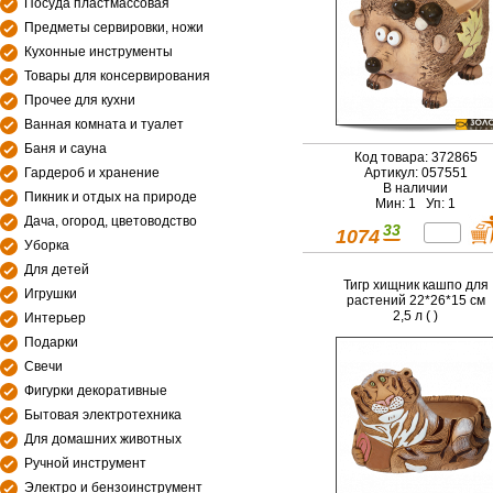
Посуда пластмассовая
Предметы сервировки, ножи
Кухонные инструменты
Товары для консервирования
Прочее для кухни
Ванная комната и туалет
Баня и сауна
Код товара: 372865
Гардероб и хранение
Артикул: 057551
В наличии
Пикник и отдых на природе
Мин: 1 Уп: 1
Дача, огород, цветоводство
33
1074
Уборка
Для детей
Тигр хищник кашпо для
Игрушки
растений 22*26*15 см
2,5 л ( )
Интерьер
Подарки
Свечи
Фигурки декоративные
Бытовая электротехника
Для домашних животных
Ручной инструмент
Электро и бензоинструмент