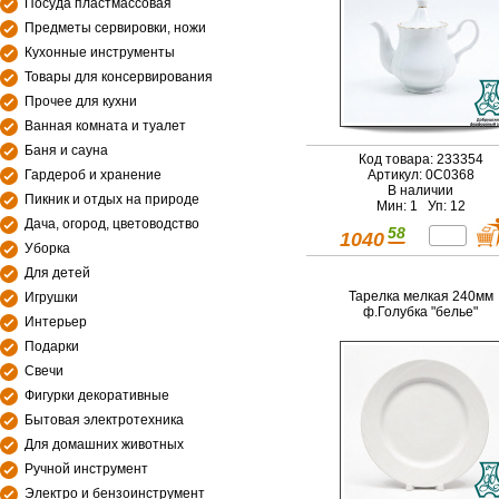
Посуда пластмассовая
Предметы сервировки, ножи
Кухонные инструменты
Товары для консервирования
Прочее для кухни
Ванная комната и туалет
Баня и сауна
Код товара: 233354
Гардероб и хранение
Артикул: 0С0368
В наличии
Пикник и отдых на природе
Мин: 1 Уп: 12
Дача, огород, цветоводство
58
1040
Уборка
Для детей
Тарелка мелкая 240мм
Игрушки
ф.Голубка "белье"
Интерьер
Подарки
Свечи
Фигурки декоративные
Бытовая электротехника
Для домашних животных
Ручной инструмент
Электро и бензоинструмент