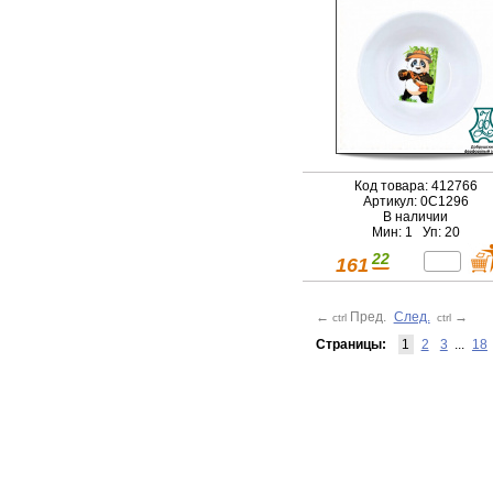
Код товара: 412766
Артикул: 0С1296
В наличии
Мин: 1 Уп: 20
22
161
←
Пред.
След.
→
ctrl
ctrl
Страницы:
1
2
3
...
18