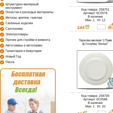
Штукатурно-малярный
инструмент
Код товара: 258751
Оснастка и расходые материалы
Артикул: 0С0578
В наличии
Метизы, крепеж, такелаж
Мин: 1 Уп: 12
Скобяные изделия
05
144
Сантехника
Электротовары
Прочее для стройки и ремонта
Тарелка мелкая 175мм
ф.Голубка "белье"
Автотовары и автосервис
Галантерея и бижутерия
Новый Год
Пасха
Код товара: 258705
Артикул: 0С0586
В наличии
Мин: 1 Уп: 20
47