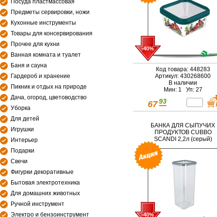
Посуда пластмассовая
Предметы сервировки, ножи
Кухонные инструменты
Товары для консервирования
Прочее для кухни
-40%
Ванная комната и туалет
Баня и сауна
Код товара: 448283
Гардероб и хранение
Артикул: 430268600
В наличии
Пикник и отдых на природе
Мин: 1 Уп: 27
Дача, огород, цветоводство
93
67
Уборка
Для детей
БАНКА ДЛЯ СЫПУЧИХ
Игрушки
ПРОДУКТОВ CUBBO
SCANDI 2,2л (серый)
Интерьер
Подарки
Свечи
Фигурки декоративные
Бытовая электротехника
Для домашних животных
Ручной инструмент
Электро и бензоинструмент
-40%