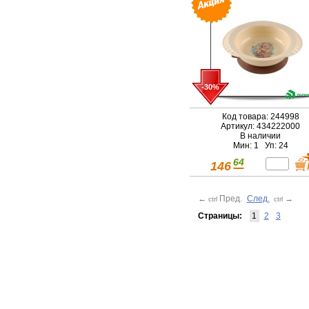
-30%
Код товара: 244998
Артикул: 434222000
В наличии
Мин: 1 Уп: 24
64
146
←
Пред.
След.
→
ctrl
ctrl
Страницы:
1
2
3