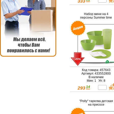
333
Набор мини на 4
персоны Summer time
-20%
Код товара: 457643
Артикул: 433552800
В наличии
Мин: 1 Уп: 8
14
293
"Polly" тарелка детская
на присосе