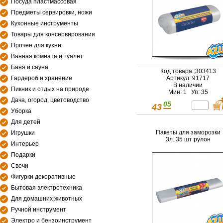
Посуда пластмассовая
Предметы сервировки, ножи
Кухонные инструменты
Товары для консервирования
Прочее для кухни
Ванная комната и туалет
Баня и сауна
Код товара: 303413
Гардероб и хранение
Артикул: 91717
В наличии
Пикник и отдых на природе
Мин: 1 Уп: 35
Дача, огород, цветоводство
05
43
Уборка
Для детей
Пакеты для заморозки
Игрушки
3л. 35 шт рулон
Интерьер
Подарки
Свечи
Фигурки декоративные
Бытовая электротехника
Для домашних животных
Ручной инструмент
Электро и бензоинструмент