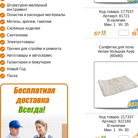
Штукатурно-малярный
инструмент
Код товара: 177537
Оснастка и расходые материалы
Артикул: 91721
В наличии
Метизы, крепеж, такелаж
Мин: 1 Уп: 35
Скобяные изделия
16
57
Сантехника
Электротовары
Салфетка для пола
Прочее для стройки и ремонта
белая большая Азур
Автотовары и автосервис
(60x80)
Галантерея и бижутерия
Новый Год
Пасха
Код товара: 217337
Артикул: 922160
В наличии
Мин: 1 Уп: 30
55