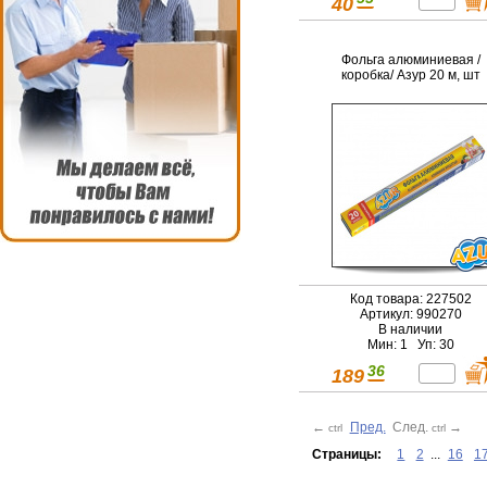
40
Фольга алюминиевая /
коробка/ Азур 20 м, шт
Код товара: 227502
Артикул: 990270
В наличии
Мин: 1 Уп: 30
36
189
←
Пред.
След.
→
ctrl
ctrl
Страницы:
1
2
...
16
1