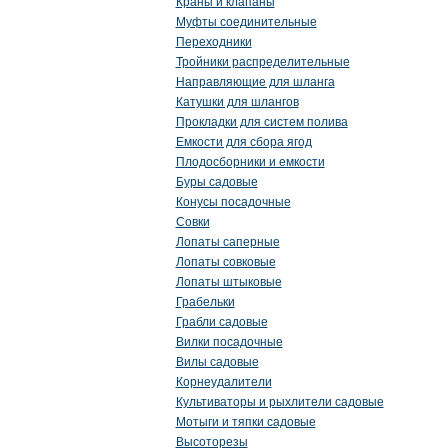
Краны и клапаны
Муфты соединительные
Переходники
Тройники распределительные
Направляющие для шланга
Катушки для шлангов
Прокладки для систем полива
Емкости для сбора ягод
Плодосборники и емкости
Буры садовые
Конусы посадочные
Совки
Лопаты саперные
Лопаты совковые
Лопаты штыковые
Грабельки
Грабли садовые
Вилки посадочные
Вилы садовые
Корнеудалители
Культиваторы и рыхлители садовые
Мотыги и тяпки садовые
Высоторезы