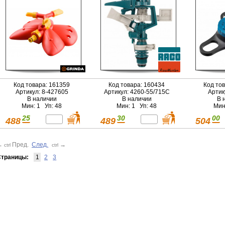
Код товара: 161359
Код товара: 160434
Код то
Артикул: 8-427605
Артикул: 4260-55/715C
Артик
В наличии
В наличии
В 
Мин: 1 Уп: 48
Мин: 1 Уп: 48
Мин
25
30
00
488
489
504
←
Пред.
След.
→
ctrl
ctrl
траницы:
1
2
3