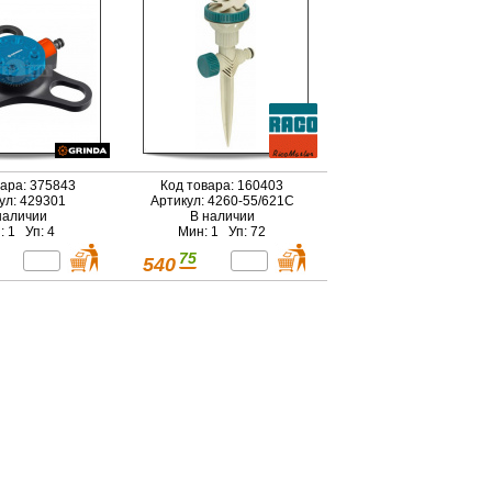
вара: 375843
Код товара: 160403
ул: 429301
Артикул: 4260-55/621C
наличии
В наличии
: 1 Уп: 4
Мин: 1 Уп: 72
75
540