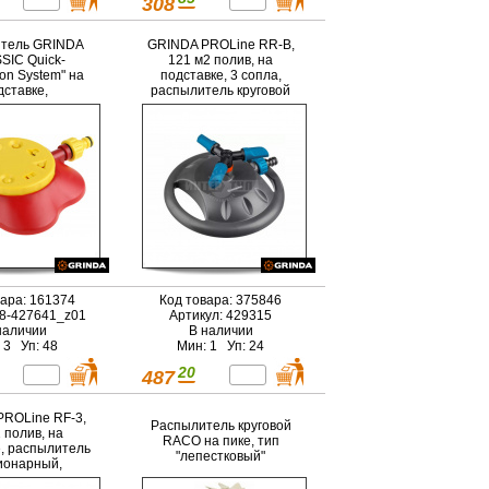
308
тель GRINDA
GRINDA PROLine RR-B,
SIC Quick-
121 м2 полив, на
on System" на
подставке, 3 сопла,
дставке,
распылитель круговой
ссовый, 8-ми
иционный
вара: 161374
Код товара: 375846
 8-427641_z01
Артикул: 429315
наличии
В наличии
 3 Уп: 48
Мин: 1 Уп: 24
20
487
ROLine RF-3,
Распылитель круговой
 полив, на
RACO на пике, тип
е, распылитель
"лепестковый"
ионарный,
стиковый