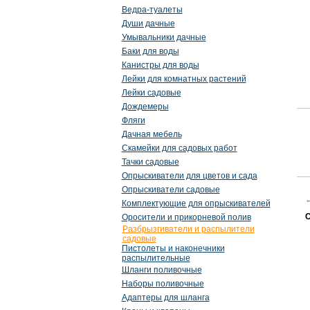
Ведра-туалеты
Души дачные
Умывальники дачные
Баки для воды
Канистры для воды
Лейки для комнатных растений
Лейки садовые
Дождемеры
Фляги
Дачная мебель
Скамейки для садовых работ
Тачки садовые
Опрыскиватели для цветов и сада
Опрыскиватели садовые
Комплектующие для опрыскивателей
С
Оросители и прикорневой полив
Разбрызгиватели и распылители
садовые
Пистолеты и наконечники
распылительные
Шланги поливочные
Наборы поливочные
Адаптеры для шланга