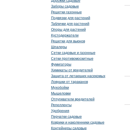
Дорожки садовые
Заборы садовые
Решетки газонные
Подвязки для растений
Таблички для растений
Опоры для растений
Кустодержатели
Решетки для вьюнов
Шпалеры
Сетки садовые и газонные
Сетки противомоскитные
Фумигаторы
Химикаты от вредителей
Защита от летающих насекомых
Ловушки от тараканов
Мухобойки
Мышеловки
Отпугиватели вредителей
Репелленты
Удобрения
Перчатки садовые
Коврики и наколенники садовые
Контейнеры садовые