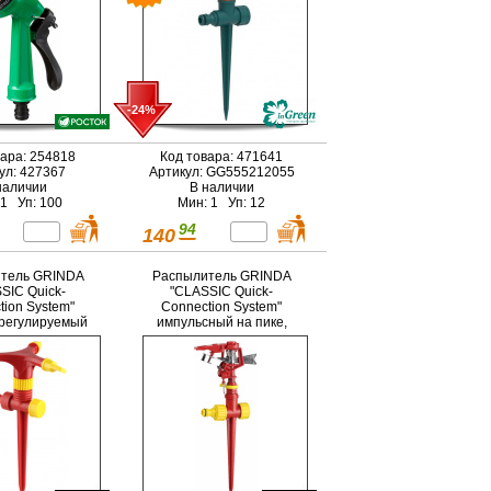
-24%
вара: 254818
Код товара: 471641
ул: 427367
Артикул: GG555212055
наличии
В наличии
 1 Уп: 100
Мин: 1 Уп: 12
94
140
тель GRINDA
Распылитель GRINDA
SIC Quick-
"CLASSIC Quick-
tion System"
Connection System"
 регулируемый
импульсный на пике,
пластмассовый,
пластмассовый
 сопла