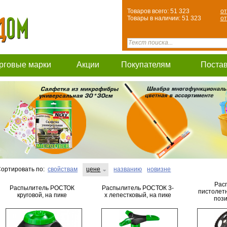
Товаров всего: 51 323
от
Товары в наличии: 51 323
от
рговые марки
Акции
Покупателям
Поста
ортировать по:
свойствам
цене
названию
новизне
Рас
Распылитель РОСТОК
Распылитель РОСТОК 3-
пистолет
круговой, на пике
х лепестковый, на пике
поз