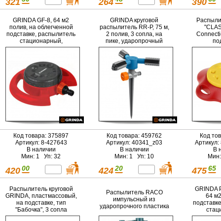
321
264
390
GRINDA GF-8, 64 м2
GRINDA круговой
Распыли
полив, на облегченной
распылитель RR-P, 75 м,
"CLAS
подставке, распылитель
2 полив, 3 сопла, на
Connecti
стационарный,
пике, ударопрочный
по
пластиковый
пластик (40341)
пластма
поз
Код товара: 375897
Код товара: 459762
Код то
Артикул: 8-427643
Артикул: 40341_z03
Артикул:
В наличии
В наличии
В 
Мин: 1 Уп: 32
Мин: 1 Уп: 10
Мин:
00
20
65
420
424
475
Распылитель круговой
GRINDA P
Распылитель RACO
GRINDA, пластмассовый,
64 м2
импульсный из
на подставке, тип
подставк
ударопрочного пластика
"Бабочка", 3 сопла
стац
пла