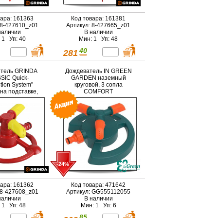
вара: 161363
Код товара: 161381
 8-427610_z01
Артикул: 8-427665_z01
наличии
В наличии
 1 Уп: 40
Мин: 1 Уп: 48
40
281
тель GRINDA
Дождеватель IN GREEN
SIC Quick-
GARDEN наземный
tion System"
круговой, 3 сопла
 на подставке,
COMFORT
совый, 3 сопла
-24%
вара: 161362
Код товара: 471642
 8-427608_z01
Артикул: GG555112055
наличии
В наличии
 1 Уп: 48
Мин: 1 Уп: 6
85