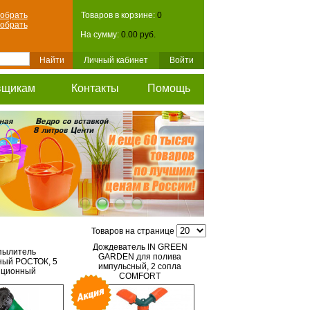
обрать
Товаров в корзине:
0
обрать
На сумму:
0.00 руб.
Личный кабинет
Войти
вщикам
Контакты
Помощь
Товаров на странице
Дождеватель IN GREEN
пылитель
GARDEN для полива
ный РОСТОК, 5
импульсный, 2 сопла
иционный
COMFORT