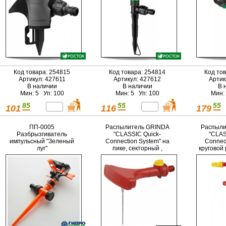
Код товара: 254815
Код товара: 254814
Код то
Артикул: 427611
Артикул: 427612
Артик
В наличии
В наличии
В 
Мин: 5 Уп: 100
Мин: 5 Уп: 100
Мин:
85
55
55
101
116
179
ПП-0005
Распылитель GRINDA
Распыли
Разбрызгиватель
"CLASSIC Quick-
"CLAS
импульсный "Зеленый
Connection System" на
Connec
луг"
пике, секторный ,
круговой
пластмассовый
на пике, 
3