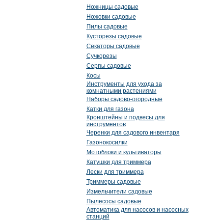
Ножницы садовые
Ножовки садовые
Пилы садовые
Кусторезы садовые
Секаторы садовые
Сучкорезы
Серпы садовые
Косы
Инструменты для ухода за
комнатными растениями
Наборы садово-огородные
Катки для газона
Кронштейны и подвесы для
инструментов
Черенки для садового инвентаря
Газонокосилки
Мотоблоки и культиваторы
Катушки для триммера
Лески для триммера
Триммеры садовые
Измельчители садовые
Пылесосы садовые
Автоматика для насосов и насосных
станций