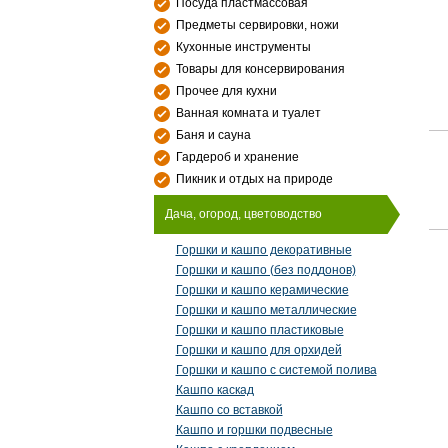
Посуда пластмассовая
Предметы сервировки, ножи
Кухонные инструменты
Товары для консервирования
Прочее для кухни
Ванная комната и туалет
Баня и сауна
Гардероб и хранение
Пикник и отдых на природе
Дача, огород, цветоводство
Горшки и кашпо декоративные
Горшки и кашпо (без поддонов)
Горшки и кашпо керамические
Горшки и кашпо металлические
Горшки и кашпо пластиковые
Горшки и кашпо для орхидей
Горшки и кашпо с системой полива
Кашпо каскад
Кашпо со вставкой
Кашпо и горшки подвесные