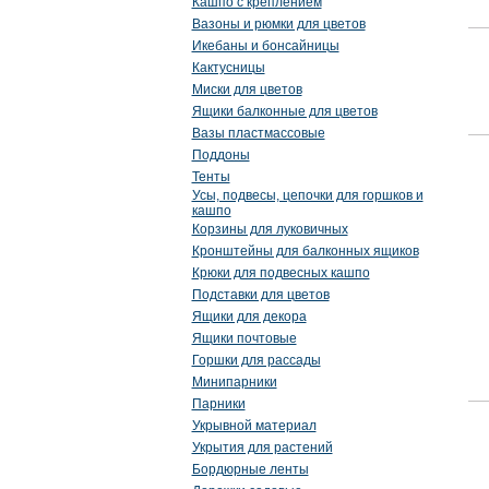
Кашпо с креплением
Вазоны и рюмки для цветов
Икебаны и бонсайницы
Кактусницы
Миски для цветов
Ящики балконные для цветов
Вазы пластмассовые
Поддоны
Тенты
Усы, подвесы, цепочки для горшков и
кашпо
Корзины для луковичных
Кронштейны для балконных ящиков
Крюки для подвесных кашпо
Подставки для цветов
Ящики для декора
Ящики почтовые
Горшки для рассады
Минипарники
Парники
Укрывной материал
Укрытия для растений
Бордюрные ленты