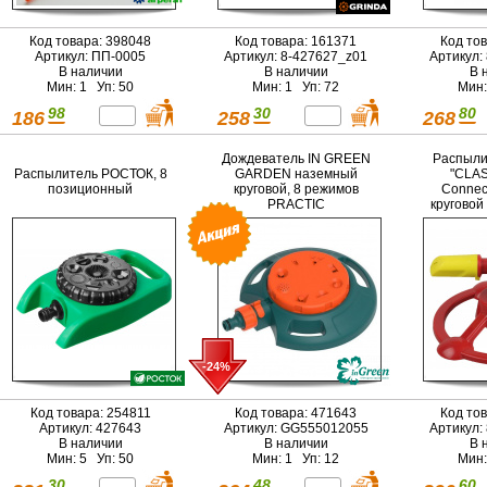
Код товара: 398048
Код товара: 161371
Код то
Артикул: ПП-0005
Артикул: 8-427627_z01
Артикул:
В наличии
В наличии
В 
Мин: 1 Уп: 50
Мин: 1 Уп: 72
Мин:
98
30
80
186
258
268
Дождеватель IN GREEN
Распыли
Распылитель РОСТОК, 8
GARDEN наземный
"CLAS
позиционный
круговой, 8 режимов
Connec
PRACTIC
круговой
пластмас
-24%
Код товара: 254811
Код товара: 471643
Код то
Артикул: 427643
Артикул: GG555012055
Артикул:
В наличии
В наличии
В 
Мин: 5 Уп: 50
Мин: 1 Уп: 12
Мин:
30
48
60