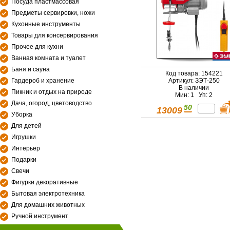
Посуда пластмассовая
Предметы сервировки, ножи
Кухонные инструменты
Товары для консервирования
Прочее для кухни
Ванная комната и туалет
Баня и сауна
Код товара: 154221
Гардероб и хранение
Артикул: ЗЭТ-250
В наличии
Пикник и отдых на природе
Мин: 1 Уп: 2
Дача, огород, цветоводство
50
13009
Уборка
Для детей
Игрушки
Интерьер
Подарки
Свечи
Фигурки декоративные
Бытовая электротехника
Для домашних животных
Ручной инструмент