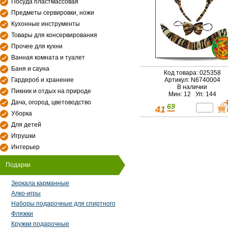
Посуда пластмассовая
Предметы сервировки, ножи
Кухонные инструменты
Товары для консервирования
Прочее для кухни
Ванная комната и туалет
Баня и сауна
Код товара: 025358
Гардероб и хранение
Артикул: N6740004
В наличии
Пикник и отдых на природе
Мин: 12 Уп: 144
Дача, огород, цветоводство
69
41
Уборка
Для детей
Игрушки
Интерьер
Подарки
Зеркала карманные
Алко-игры
Наборы подарочные для спиртного
Фляжки
Кружки подарочные