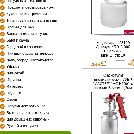
Посуда пластмассовая
Предметы сервировки, ножи
Кухонные инструменты
Товары для консервирования
Прочее для кухни
Ванная комната и туалет
Баня и сауна
Код товара: 193129
Гардероб и хранение
Артикул: КПЭ-Б-800
В наличии
Пикник и отдых на природе
Мин: 1 Уп: 10
Дача, огород, цветоводство
04
439
Уборка
Для детей
Краскопульт
пневматический ЗУБР
Игрушки
"МАСТЕР" "МС Н200", с
Интерьер
нижним бачком, 1,3мм
Подарки
Свечи
Фигурки декоративные
Бытовая электротехника
Для домашних животных
Ручной инструмент