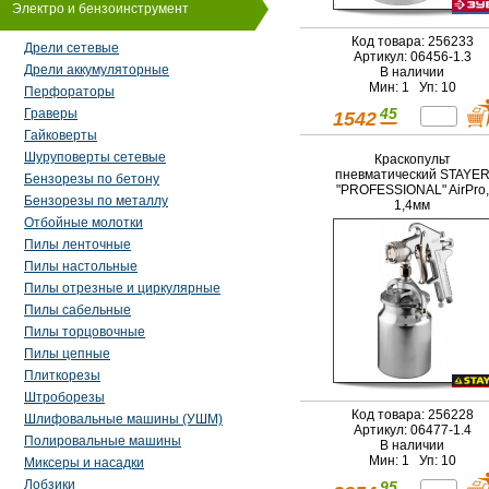
Электро и бензоинструмент
Код товара: 256233
Дрели сетевые
Артикул: 06456-1.3
Дрели аккумуляторные
В наличии
Мин: 1 Уп: 10
Перфораторы
45
Граверы
1542
Гайковерты
Шуруповерты сетевые
Краскопульт
пневматический STAYE
Бензорезы по бетону
"PROFESSIONAL" AirPro,
Бензорезы по металлу
1,4мм
Отбойные молотки
Пилы ленточные
Пилы настольные
Пилы отрезные и циркулярные
Пилы сабельные
Пилы торцовочные
Пилы цепные
Плиткорезы
Штроборезы
Код товара: 256228
Шлифовальные машины (УШМ)
Артикул: 06477-1.4
Полировальные машины
В наличии
Мин: 1 Уп: 10
Миксеры и насадки
Лобзики
95