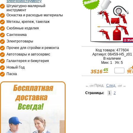
электроинструменту
Штукатурно-малярный
инструмент
Оснастка и расходые материалы
Метизы, крепеж, такелаж
Скобяные изделия
Сантехника
Электротовары
Прочее для стройки и ремонта
Код товара: 477604
Автотовары и автосервис
Артикул: 06459-H5_z01
В наличии
Галантерея и бижутерия
Мин: 1 Уп: 5
Новый Год
45
3516
Пасха
←
Пред.
След.
→
ctrl
ctrl
Страницы:
1
2