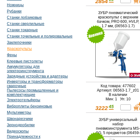
2854
Ножницы
Рубанки
ЗУБР пневматический
краскопульт с верхним
Станки лобзиковые
бачком, PRO 600, HVLP,
Станки сверлильные
1.7 мм, (06563-1.7)
Станки токарные
Станки точильные и полировальные
Заклепочники
Краскопульты
Фены
Клеевые пистолеты
Аккумуляторы для
электроинструмента
Зарядные устройства и адаптеры
Инверторы и трансформаторы
Код товара: 477602
сварочные
Артикул: 06563-1.7_z01
Пылесосы промышленные и
В наличии
комплектующие
Мин: 1 Уп: 10
Электротельферы
45
Виброплиты бензиновые
3222
Мультиметры
Швонарезчики
ЗУБР универсальный
набор
Зернодробилки
пневмоинструмента MS-
Видеоскопы
5G, 5 предметов (06459-
Принадлежности к
H5)