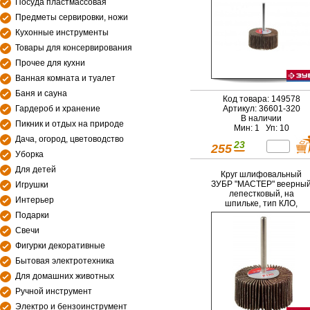
Посуда пластмассовая
Предметы сервировки, ножи
Кухонные инструменты
Товары для консервирования
Прочее для кухни
Ванная комната и туалет
Баня и сауна
Код товара: 149578
Гардероб и хранение
Артикул: 36601-320
В наличии
Пикник и отдых на природе
Мин: 1 Уп: 10
Дача, огород, цветоводство
23
255
Уборка
Для детей
Круг шлифовальный
ЗУБР "МАСТЕР" веерны
Игрушки
лепестковый, на
Интерьер
шпильке, тип КЛО,
зерно-электрокорунд
Подарки
нормальный, P120,
Свечи
40х80мм
Фигурки декоративные
Бытовая электротехника
Для домашних животных
Ручной инструмент
Электро и бензоинструмент