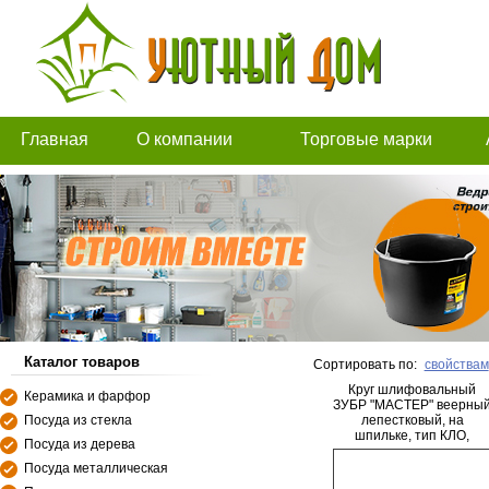
Главная
О компании
Торговые марки
Каталог товаров
Сортировать по:
свойствам
Круг шлифовальный
Керамика и фарфор
ЗУБР "МАСТЕР" веерны
Посуда из стекла
лепестковый, на
шпильке, тип КЛО,
Посуда из дерева
зерно-электрокорунд
нормальный, P320,
Посуда металлическая
20х50мм