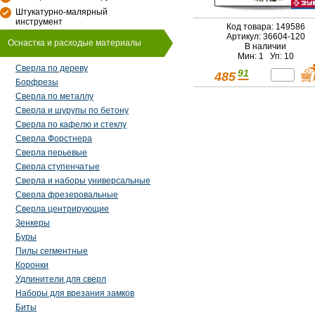
Штукатурно-малярный
инструмент
Код товара: 149586
Артикул: 36604-120
Оснастка и расходые материалы
В наличии
Мин: 1 Уп: 10
Сверла по дереву
91
485
Борфрезы
Сверла по металлу
Сверла и шурупы по бетону
Сверла по кафелю и стеклу
Сверла Форстнера
Сверла перьевые
Сверла ступенчатые
Сверла и наборы универсальные
Сверла фрезеровальные
Сверла центрирующие
Зенкеры
Буры
Пилы сегментные
Коронки
Удлинители для сверл
Наборы для врезания замков
Биты