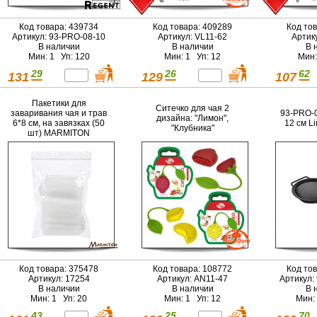
Код товара: 439734
Код товара: 409289
Код то
Артикул: 93-PRO-08-10
Артикул: VL11-62
Артик
В наличии
В наличии
В 
Мин: 1 Уп: 120
Мин: 1 Уп: 12
Мин:
29
26
62
131
129
107
Пакетики для
Ситечко для чая 2
заваривания чая и трав
93-PRO-0
дизайна: "Лимон",
6*8 см, на завязках (50
12 см L
"Клубника"
шт) MARMITON
Код товара: 375478
Код товара: 108772
Код то
Артикул: 17254
Артикул: AN11-47
Артикул:
В наличии
В наличии
В 
Мин: 1 Уп: 20
Мин: 1 Уп: 12
Мин:
43
25
70