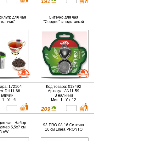
191
фильтр для чая
Ситечко для чая
аканчик"
"Сердце" с подставкой
вара: 172104
Код товара: 013492
ул: DH11-68
Артикул: AN11-59
наличии
В наличии
: 1 Уп: 6
Мин: 1 Уп: 12
96
209
для чая. Набор
93-PRO-08-16 Ситечко
азмер 5,5х7 см.
16 см Linea PRONTO
NEW