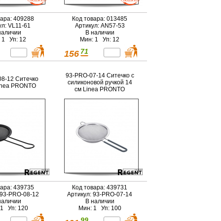
вара: 409288
Код товара: 013485
ул: VL11-61
Артикул: AN57-53
наличии
В наличии
 1 Уп: 12
Мин: 1 Уп: 12
71
156
93-PRO-07-14 Ситечко с
8-12 Ситечко
силиконовой ручкой 14
inea PRONTO
см Linea PRONTO
вара: 439735
Код товара: 439731
 93-PRO-08-12
Артикул: 93-PRO-07-14
наличии
В наличии
 1 Уп: 120
Мин: 1 Уп: 100
99