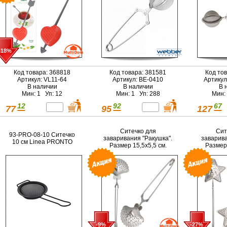
-18%
Код товара: 368818
Код товара: 381581
Код то
Артикул: VL11-64
Артикул: ВЕ-0410
Артикул
В наличии
В наличии
В 
Мин: 1 Уп: 12
Мин: 1 Уп: 288
Мин:
12
92
67
77
95
127
Ситечко для
Сит
93-PRO-08-10 Ситечко
заваривания "Ракушка".
заварива
10 см Linea PRONTO
Размер 15,5х5,5 см.
Размер 
-9%
-27%