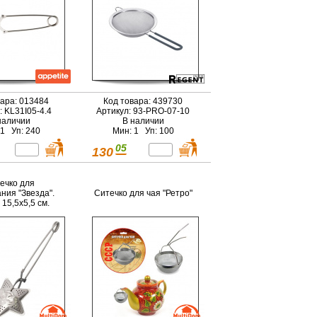
вара: 013484
Код товара: 439730
: KL31I05-4.4
Артикул: 93-PRO-07-10
наличии
В наличии
 1 Уп: 240
Мин: 1 Уп: 100
05
130
ечко для
ния "Звезда".
Ситечко для чая "Ретро"
15,5х5,5 см.