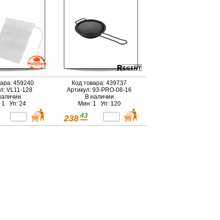
вара: 459240
Код товара: 439737
л: VL11-128
Артикул: 93-PRO-08-16
наличии
В наличии
 1 Уп: 24
Мин: 1 Уп: 120
43
238