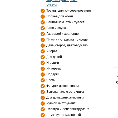
Коврики кулинарные
Ухваты
Товары для консервирования
Прочее для кухни
Ванная комната и туалет
Баня и сауна
Гардероб и хранение
Пикник и отдых на природе
Дача, огород, цветоводство
Уборка
Для детей
Игрушки
Интерьер
Подарки
Свечи
С
Фигурки декоративные
Бытовая электротехника
Для домашних животных
Ручной инструмент
Электро и бензоинструмент
Штукатурно-малярный