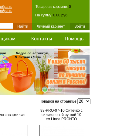
обрать
Товаров в корзине:
0
обрать
На сумму:
0.00 руб.
Личный кабинет
Войти
вщикам
Контакты
Помощь
Товаров на странице
93-PRO-07-10 Ситечко с
ля заварки чая
силиконовой ручкой 10
см Linea PRONTO