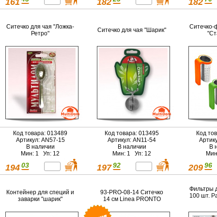
161
182
182
Ситечко для чая "Ложка-
Ситечко-
Ситечко для чая "Шарик"
Ретро"
"Ст
Код товара: 013489
Код товара: 013495
Код то
Артикул: AN57-15
Артикул: AN11-54
Артик
В наличии
В наличии
В 
Мин: 1 Уп: 12
Мин: 1 Уп: 12
Мин
03
92
96
194
197
209
Фильтры 
Контейнер для специй и
93-PRO-08-14 Ситечко
100 шт. Р
заварки "шарик"
14 см Linea PRONTO