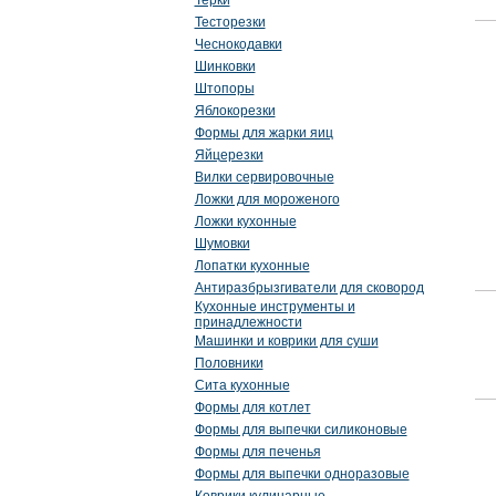
Терки
Тесторезки
Чеснокодавки
Шинковки
Штопоры
Яблокорезки
Формы для жарки яиц
Яйцерезки
Вилки сервировочные
Ложки для мороженого
Ложки кухонные
Шумовки
Лопатки кухонные
Антиразбрызгиватели для сковород
Кухонные инструменты и
принадлежности
Машинки и коврики для суши
Половники
Сита кухонные
Формы для котлет
Формы для выпечки силиконовые
Формы для печенья
Формы для выпечки одноразовые