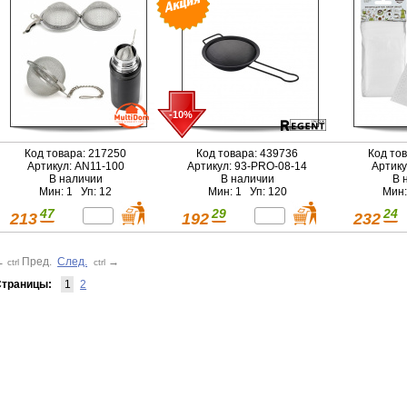
-10%
Код товара: 217250
Код товара: 439736
Код то
Артикул: AN11-100
Артикул: 93-PRO-08-14
Артику
В наличии
В наличии
В 
Мин: 1 Уп: 12
Мин: 1 Уп: 120
Мин:
47
29
24
213
192
232
←
Пред.
След.
→
ctrl
ctrl
траницы:
1
2