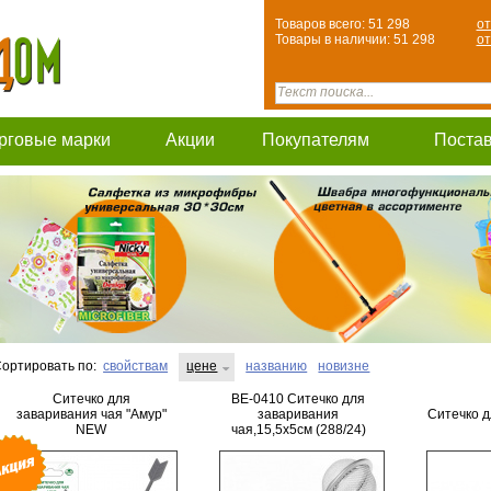
Товаров всего: 51 298
от
Товары в наличии: 51 298
от
рговые марки
Акции
Покупателям
Поста
ортировать по:
свойствам
цене
названию
новизне
Ситечко для
ВЕ-0410 Ситечко для
заваривания чая "Амур"
заваривания
Ситечко д
NEW
чая,15,5х5см (288/24)