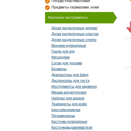
Посуда пластмассовая
Предметы сервировки, ножи
Кухонные инструменты
Доски разделочные дерево
Доски разделочные пластик
Доски разделочные стекло
Венчики кулинарные
Грили для кур
Мясорубки
Сетки для духовки
Безмены
Декораторы для блюд
Диспенсеры для теста
Инструменты для карвинга
Мешки кондитерские
Наборы для канапе
Трафареты для кофе
Картофелемялки
Пельменницы
Кисточки кулинарные
Косточковыдавливатели