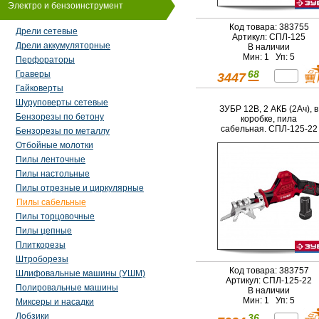
Электро и бензоинструмент
Код товара: 383755
Дрели сетевые
Артикул: СПЛ-125
Дрели аккумуляторные
В наличии
Мин: 1 Уп: 5
Перфораторы
68
Граверы
3447
Гайковерты
Шуруповерты сетевые
ЗУБР 12В, 2 АКБ (2Ач), в
Бензорезы по бетону
коробке, пила
сабельная. СПЛ-125-22
Бензорезы по металлу
Отбойные молотки
Пилы ленточные
Пилы настольные
Пилы отрезные и циркулярные
Пилы сабельные
Пилы торцовочные
Пилы цепные
Плиткорезы
Штроборезы
Код товара: 383757
Шлифовальные машины (УШМ)
Артикул: СПЛ-125-22
Полировальные машины
В наличии
Мин: 1 Уп: 5
Миксеры и насадки
Лобзики
36