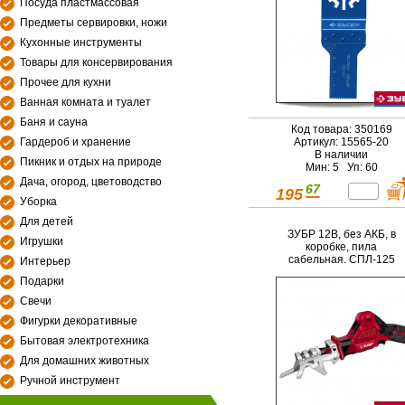
Посуда пластмассовая
Предметы сервировки, ножи
Кухонные инструменты
Товары для консервирования
Прочее для кухни
Ванная комната и туалет
Баня и сауна
Код товара: 350169
Гардероб и хранение
Артикул: 15565-20
В наличии
Пикник и отдых на природе
Мин: 5 Уп: 60
Дача, огород, цветоводство
67
195
Уборка
Для детей
ЗУБР 12В, без АКБ, в
Игрушки
коробке, пила
сабельная. СПЛ-125
Интерьер
Подарки
Свечи
Фигурки декоративные
Бытовая электротехника
Для домашних животных
Ручной инструмент