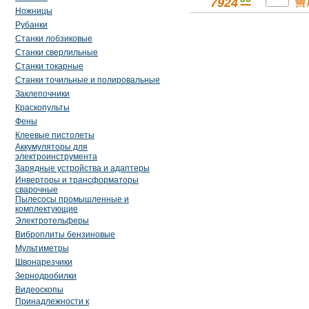
7924
Ножницы
Рубанки
Станки лобзиковые
Станки сверлильные
Станки токарные
Станки точильные и полировальные
Заклепочники
Краскопульты
Фены
Клеевые пистолеты
Аккумуляторы для
электроинструмента
Зарядные устройства и адаптеры
Инверторы и трансформаторы
сварочные
Пылесосы промышленные и
комплектующие
Электротельферы
Виброплиты бензиновые
Мультиметры
Швонарезчики
Зернодробилки
Видеоскопы
Принадлежности к