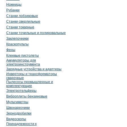
Ножницы
Рубанки
Станки лобзиковые
Станки сверлильные
Станки токарные
Станки точильные и полировальные
Заклепочники
Краскопульты
Фены
Клеевые пистолеты
Аккумуляторы для
электроинструмента
Зарядные устройства и адаптеры
Инверторы и трансформаторы
сварочные
Пылесосы промышленные и
комплектующие
Электротельферы
Виброплиты бензиновые
Мультиметры
Швонарезчики
Зернодробилки
Видеоскопы
Принадлежности к