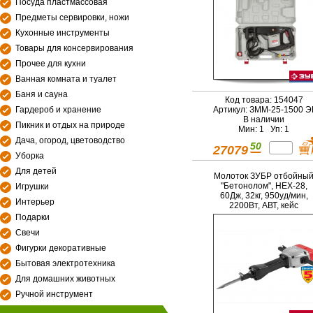
Посуда пластмассовая
Предметы сервировки, ножи
Кухонные инструменты
Товары для консервирования
Прочее для кухни
Ванная комната и туалет
Баня и сауна
Код товара: 154047
Гардероб и хранение
Артикул: ЗММ-25-1500 Э
В наличии
Пикник и отдых на природе
Мин: 1 Уп: 1
Дача, огород, цветоводство
50
27079
Уборка
Для детей
Молоток ЗУБР отбойны
"Бетонолом", HEX-28,
Игрушки
60Дж, 32кг, 950уд/мин,
Интерьер
2200Вт, АВТ, кейс
Подарки
Свечи
Фигурки декоративные
Бытовая электротехника
Для домашних животных
Ручной инструмент