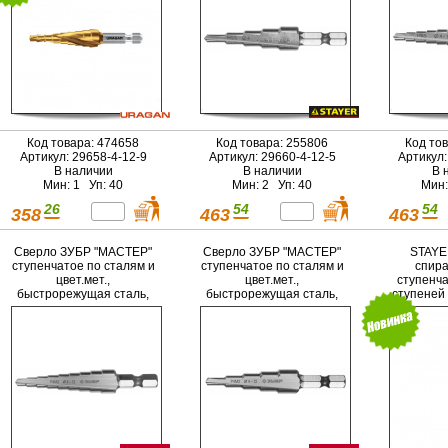
Код товара: 474658
Код товара: 255806
Код то
Артикул: 29658-4-12-9
Артикул: 29660-4-12-5
Артикул:
В наличии
В наличии
В 
Мин: 1 Уп: 40
Мин: 2 Уп: 40
Мин:
26
54
54
358
463
463
Сверло ЗУБР "МАСТЕР"
Сверло ЗУБР "МАСТЕР"
STAYE
ступенчатое по сталям и
ступенчатое по сталям и
спира
цвет.мет.,
цвет.мет.,
ступенча
быстрорежущая сталь,
быстрорежущая сталь,
ступеней 
d=4-12мм, 9ступ.d=4-12,
d=4-12мм, 5ступ.d=4-6-8-
L- 65 мм,шестигран.
10-12, L-65мм,
хвост.1/4"
шестигран.хвост.1/4"