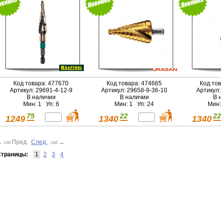
4-12-9)
(296
Код товара: 477670
Код товара: 474665
Код то
Артикул: 29691-4-12-9
Артикул: 29658-9-36-10
Артикул:
В наличии
В наличии
В 
Мин: 1 Уп: 6
Мин: 1 Уп: 24
Мин:
75
22
22
1249
1340
1340
←
Пред.
След.
→
ctrl
ctrl
траницы:
1
2
3
4