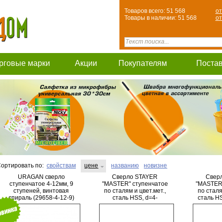
Товаров всего: 51 568
от
Товары в наличии: 51 568
от
рговые марки
Акции
Покупателям
Поста
ортировать по:
свойствам
цене
названию
новизне
URAGAN сверло
Сверло STAYER
Свер
ступенчатое 4-12мм, 9
"MASTER" ступенчатое
"MASTER"
ступеней, винтовая
по сталям и цвет.мет.,
по сталя
спираль (29658-4-12-9)
сталь HSS, d=4-
сталь H
12мм,5ступ.d 4-6-8-10-
9ступ.d
12,L-65мм,
мм,шестиг
шестигран.хвост.1/4"