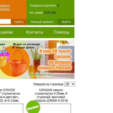
обрать
Товаров в корзине:
0
обрать
На сумму:
0.00 руб.
Личный кабинет
Войти
вщикам
Контакты
Помощь
Товаров на странице
ло STAYER
URAGAN сверло
 ступенчатое
ступенчатое 4-20мм, 9
м и цвет.мет.,
ступеней, винтовая
SS, d=4-12мм,
спираль (29658-4-20-9)
 4-12, L- 65
ран. хвост.1/4"