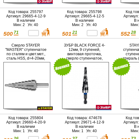
Код товара: 255797
Код товара: 255798
Код то
Артикул: 29665-4-12-9
Артикул: 29665-4-12-5
Артикул:
В наличии
В наличии
В 
Мин: 2 Уп: 40
Мин: 2 Уп: 40
Мин:
71
21
28
500
501
552
Сверло STAYER
ЗУБР BLACK FORCE 4-
STAY
"MASTER" ступенчатое
12мм, 9 ступеней,
ступенча
по сталям и цвет.мет.,
винтовая проточка,
ступен
сталь HSS, d=4-20мм,
сверло ступенчатое,
спираль 
9ступ.d 4-20, L-75
ПРОФЕССИОНАЛ
мм,трехгран. хвост. 8мм
(29671-4-12-9)
Код товара: 255804
Код товара: 474678
Код то
Артикул: 29660-4-20-9
Артикул: 29671-4-12-9
Артикул:
В наличии
В наличии
В 
Мин: 1 Уп: 40
Мин: 1 Уп: 40
Мин:
26
37
73