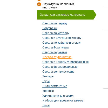
Штукатурно-малярный
инструмент
Оснастка и расходые материалы
Сверла по дереву
Борфрезы
Сверла по металлу
Сверла и шурупы по бетону
Сверла по кафелю и стеклу
Сверла Форстнера
Сверла перьевые
Сверла ступенчатые
Сверла и наборы универсальные
Сверла фрезеровальные
Сверла центрирующие
Зенкеры
Буры
Пилы сегментные
Коронки
Удлинители для сверл
Наборы для врезания замков
Биты