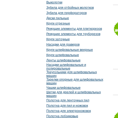
Выколотки
Зубила для отбойных молотков
Зубила для перфораторов
Диски пильные
Круги отрезные
Режущие элементы для плиткорезов
Режущие элементы для труборезов
Круги заточные
Насадки для граверов
Круги шлифовальные веерные
Круги шлифовальные
Ленты шлифовальные
Насадки шлифовальные и
полировальные
Треугольники для шлифовальных
машин
Тарелки опорные для шлифовальных
машин
Чашки шлифовальные
Щетки для дрелей и шлифовальных
машин
Полотна для ленточных пил
Полотна для пил и ножовок
Полотна для электроножовок
Полотна лобзиковые