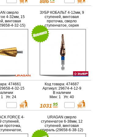
886
AN сверло
ЗУБР КОБАЛЬТ 4-12мм, 9
тое 4-32мм, 15
ступеней, винтовая
ей, винтовая
проточка, сверло
29658-4-32-15)
ступенчатое, серия
Профессионал(29674-4-
12-9)
вара: 474661
Код товара: 474687
 29658-4-32-15
Артикул: 29674-4-12-9
наличии
В наличии
 1 Уп: 24
Мин: 1 Уп: 40
95
1031
ACK FORCE 4-
URAGAN сверло
9 ступеней,
ступенчатое 6-38мм, 12
ая проточка,
ступеней, винтовая
ступенчатое,
спираль (29658-6-38-12)
ЕССИОНАЛ