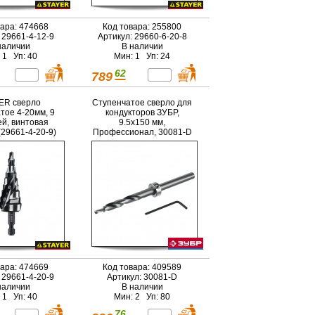
вара: 474668
Код товара: 255800
 29661-4-12-9
Артикул: 29660-6-20-8
наличии
В наличии
 1 Уп: 40
Мин: 1 Уп: 24
62
789
ER сверло
Ступенчатое сверло для
тое 4-20мм, 9
кондукторов ЗУБР,
ей, винтовая
9.5х150 мм,
(29661-4-20-9)
Профессионал, 30081-D
вара: 474669
Код товара: 409589
 29661-4-20-9
Артикул: 30081-D
наличии
В наличии
 1 Уп: 40
Мин: 2 Уп: 80
76