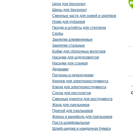
Цепи для бензопил
Шины для бензопил
Сменные части для ножей и скребков
Ножи для рубанков
Гвозди и штифты для степлера
Скобы
Заклепки алюминиевые
Заклепки стальные
Бойки для сборочных молотков
Насадки для шуруповертов
Насадки для станков
Державки
Патроны и переходники
Крепеж для электроинструмента
Ключи для электроинструмента
С
Сопла для пистолетов
Сменные рукояти для инструмента
Жала для паяльников
Припой для паяльников
Флюсы и канифоль для паяльников
Паста шлифовальная
Шлиф-шкурка и наждачная бумага