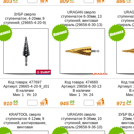
803
809
886
URAGAN сверло
URAG
ЗУБР сверло
ступенчатое 6-30мм, 13
ступенча
ступенчатое, 4-20мм, 9
ступеней, винтовая
ступен
ступеней, (29665-4-20-9)
спираль (29658-6-30-13)
спираль (
Код товара: 477697
Код товара: 474660
Код то
Артикул: 29665-4-20-9_z01
Артикул: 29658-6-30-13
Артикул:
В наличии
В наличии
В 
Мин: 1 Уп: 10
Мин: 1 Уп: 24
Мин:
55
05
24
910
945
971
KRAFTOOL сверло
URAGAN сверло
ЗУБР BL
ступенчатое 4-12мм, 9
ступенчатое 9-36мм, 10
20мм, 
ступеней, азотирование,
ступеней, винтовая
винтов
винтовая
спираль (29658-9-36-10)
сверло 
спираль,COBALT (29691-
ПРОФ