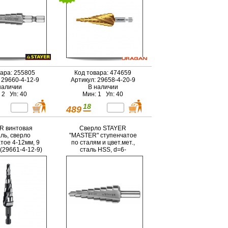
вара: 255805
Код товара: 474659
 29660-4-12-9
Артикул: 29658-4-20-9
наличии
В наличии
 2 Уп: 40
Мин: 1 Уп: 40
18
489
R винтовая
Сверло STAYER
ль, сверло
"MASTER" ступенчатое
тое 4-12мм, 9
по сталям и цвет.мет.,
(29661-4-12-9)
сталь HSS, d=6-
20мм,8ступ.d 6-8-10-12-
14-16-18-20,L-75мм,3-х
гран.хв. 8мм