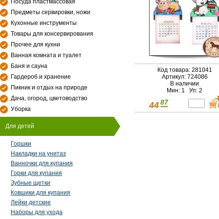
Посуда пластмассовая
Предметы сервировки, ножи
Кухонные инструменты
Товары для консервирования
Прочее для кухни
Ванная комната и туалет
Баня и сауна
Код товара: 281041
Гардероб и хранение
Артикул: 724086
В наличии
Пикник и отдых на природе
Мин: 1 Уп: 2
Дача, огород, цветоводство
87
44
Уборка
Для детей
Горшки
Накладки на унитаз
Ванночки для купания
Горки для купания
Зубные щетки
Ковшики для купания
Лейки детские
Наборы для ухода