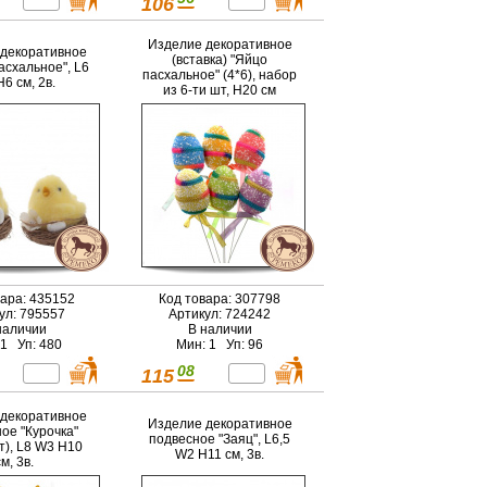
106
Изделие декоративное
декоративное
(вставка) "Яйцо
асхальное", L6
пасхальное" (4*6), набор
6 см, 2в.
из 6-ти шт, H20 см
вара: 435152
Код товара: 307798
ул: 795557
Артикул: 724242
наличии
В наличии
 1 Уп: 480
Мин: 1 Уп: 96
08
115
декоративное
Изделие декоративное
ое "Курочка"
подвесное "Заяц", L6,5
т), L8 W3 H10
W2 H11 см, 3в.
см, 3в.