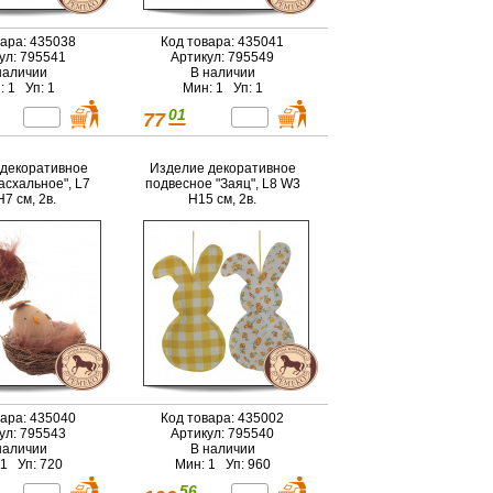
вара: 435038
Код товара: 435041
ул: 795541
Артикул: 795549
наличии
В наличии
: 1 Уп: 1
Мин: 1 Уп: 1
01
77
декоративное
Изделие декоративное
асхальное", L7
подвесное "Заяц", L8 W3
7 см, 2в.
H15 см, 2в.
вара: 435040
Код товара: 435002
ул: 795543
Артикул: 795540
наличии
В наличии
 1 Уп: 720
Мин: 1 Уп: 960
56