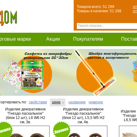
Товаров всего: 51 298
от
Товары в наличии: 51 298
от
рговые марки
Акции
Покупателям
Поста
ортировать по:
свойствам
цене
названию
новизне
Изделие декоративное
Изделие декоративное
Изделие 
"Гнездо пасхальное"
"Гнездо пасхальное"
"Гнездо
(блок 12 шт), L6 W6 H2
(блок 12 шт), L5,5 W5 H2
L6,5 W6
см, 3в.
см, 4в.