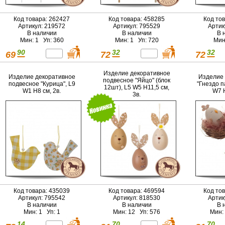
Код товара: 262427
Код товара: 458285
Код то
Артикул: 219572
Артикул: 795529
Артик
В наличии
В наличии
В 
Мин: 1 Уп: 360
Мин: 1 Уп: 720
Мин
90
32
32
69
72
72
Изделие декоративное
Изделие декоративное
Изделие 
подвесное "Яйцо" (блок
подвесное "Курица", L9
"Гнездо п
12шт), L5 W5 H11,5 см,
W1 H8 см, 2в.
W7 H
3в.
Код товара: 435039
Код товара: 469594
Код то
Артикул: 795542
Артикул: 818530
Артик
В наличии
В наличии
В 
Мин: 1 Уп: 1
Мин: 12 Уп: 576
Мин:
14
70
70