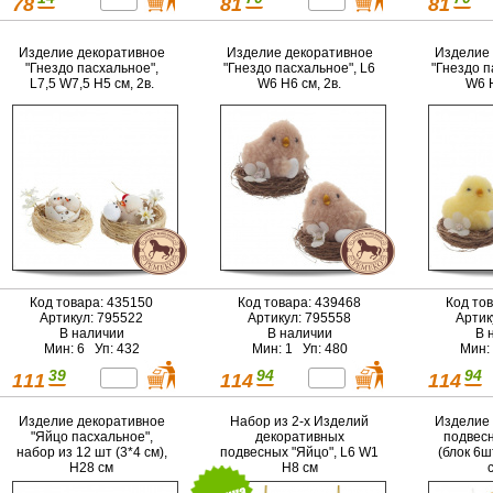
78
81
81
Изделие декоративное
Изделие декоративное
Изделие 
"Гнездо пасхальное",
"Гнездо пасхальное", L6
"Гнездо п
L7,5 W7,5 H5 см, 2в.
W6 H6 см, 2в.
W6 H
Код товара: 435150
Код товара: 439468
Код то
Артикул: 795522
Артикул: 795558
Артик
В наличии
В наличии
В 
Мин: 6 Уп: 432
Мин: 1 Уп: 480
Мин:
39
94
94
111
114
114
Изделие декоративное
Набор из 2-х Изделий
Изделие 
"Яйцо пасхальное",
декоративных
подвесн
набор из 12 шт (3*4 см),
подвесных "Яйцо", L6 W1
(блок 6ш
H28 см
H8 см