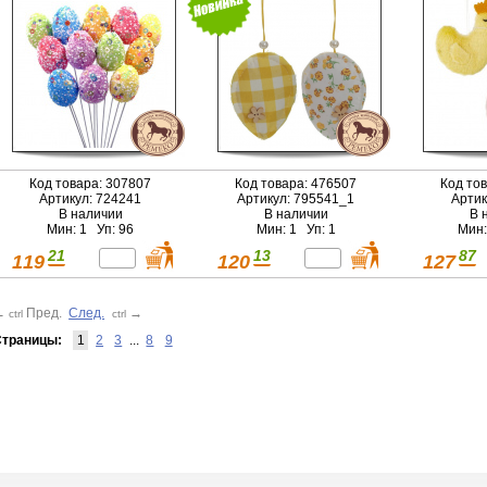
Код товара: 307807
Код товара: 476507
Код то
Артикул: 724241
Артикул: 795541_1
Артик
В наличии
В наличии
В 
Мин: 1 Уп: 96
Мин: 1 Уп: 1
Мин:
21
13
87
119
120
127
←
Пред.
След.
→
ctrl
ctrl
траницы:
1
2
3
...
8
9