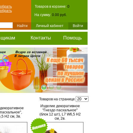
обрать
Товаров в корзине:
0
обрать
На сумму:
0.00 руб.
Личный кабинет
Войти
вщикам
Контакты
Помощь
Товаров на странице
Изделие декоративное
декоративное
"Гнездо пасхальное"
 пасхальное",
(блок 12 шт), L7 W6,5 H2
,5 H2 см, 3в.
см, 2в.