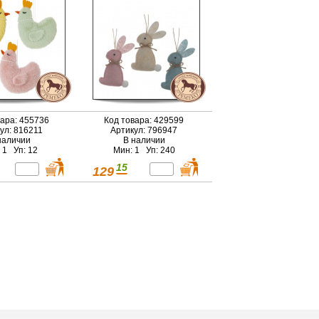
вара: 455736
Код товара: 429599
ул: 816211
Артикул: 796947
наличии
В наличии
 1 Уп: 12
Мин: 1 Уп: 240
15
129