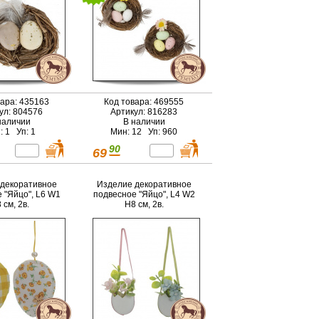
вара: 435163
Код товара: 469555
ул: 804576
Артикул: 816283
наличии
В наличии
: 1 Уп: 1
Мин: 12 Уп: 960
90
69
декоративное
Изделие декоративное
 "Яйцо", L6 W1
подвесное "Яйцо", L4 W2
 см, 2в.
H8 см, 2в.