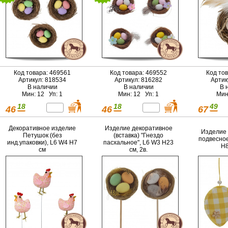
Код товара: 469561
Код товара: 469552
Код то
Артикул: 818534
Артикул: 816282
Артик
В наличии
В наличии
В 
Мин: 12 Уп: 1
Мин: 12 Уп: 1
Мин
18
18
49
46
46
67
Декоративное изделие
Изделие декоративное
Изделие 
Петушок (без
(вставка) "Гнездо
подвесное
инд.упаковки), L6 W4 H7
пасхальное", L6 W3 H23
H8
см
см, 2в.