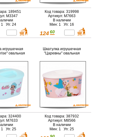
вара: 189451
Код товара: 319998
кул: М3347
Артикул: М7663
наличии
В наличии
 1 Уп: 24
Мин: 1 Уп: 16
60
124
а игрушечная
Шкатулка игрушечная
rise" овальная
"Царевны" овальная
вара: 324400
Код товара: 387932
кул: М7633
Артикул: М8566
наличии
В наличии
 1 Уп: 25
Мин: 1 Уп: 25
90