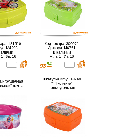
вара: 181510
Код товара: 300071
кул: М4293
Артикул: М6751
наличии
В наличии
 1 Уп: 16
Мин: 1 Уп: 16
54
93
Шкатулка игрушечная
а игрушечная
"44 котёнка"
исней" круглая
прямоугольная