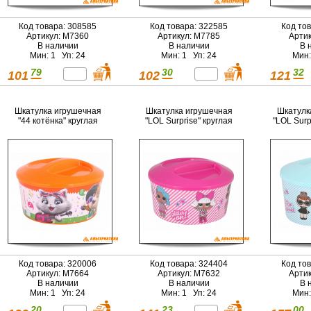
Код товара: 308585
Код товара: 322585
Код то
Артикул: М7360
Артикул: М7785
Арти
В наличии
В наличии
В 
Мин: 1 Уп: 24
Мин: 1 Уп: 24
Мин:
79
30
32
101
102
121
Шкатулка игрушечная
Шкатулка игрушечная
Шкатулк
"44 котёнка" круглая
"LOL Surprise" круглая
"LOL Surp
Код товара: 320006
Код товара: 324404
Код то
Артикул: М7664
Артикул: М7632
Арти
В наличии
В наличии
В 
Мин: 1 Уп: 24
Мин: 1 Уп: 24
Мин:
20
23
00