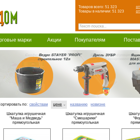
Товаров всего: 51 323
от
Товары в наличии: 51 323
от
рговые марки
Акции
Покупателям
Поста
ортировать по:
свойствам
цене
названию
новизне
Шкатулка игрушечная
Шкатулка игрушечная
Шкату
"Маша и Медведь"
"Смешарики"
"Фо
прямоугольная
прямоугольная
прям