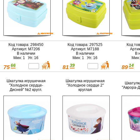
Код товара: 298450
Код товара: 297525
Код то
Артикул: М7206
Артикул: М7188
Арти
В наличии
В наличии
В 
Мин: 1 Уп: 16
Мин: 1 Уп: 16
Мин:
66
39
14
75
81
89
Шкатулка игрушечная
Шкатулка игрушечная
Шкатулк
"Холодное сердце-
"Холодное сердце 2"
"Аврора-Д
Дисней" №2 кругл.
круглая