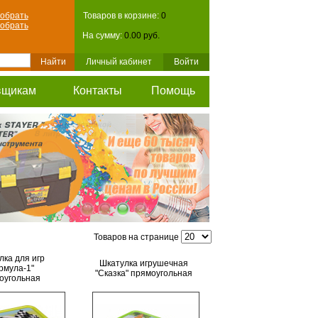
обрать
Товаров в корзине:
0
обрать
На сумму:
0.00 руб.
Личный кабинет
Войти
вщикам
Контакты
Помощь
Товаров на странице
лка для игр
Шкатулка игрушечная
рмула-1"
"Сказка" прямоугольная
оугольная