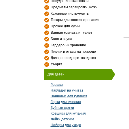
Посуда пластмассовая
Предметы сервировки, ножи
Кухонные инструменты
Товары для консервирования
Прочее для кухни
Ванная комната и туалет
Баня и сауна
Гардероб и хранение
Пикник и отдых на природе
Дача, огород, цветоводство
Уборка
Для детей
Горшки
Накладки на унитаз
Ванночки для купания
Горки для купания
Зубные щетки
Ковшики для купания
Лейки детские
Наборы для ухода