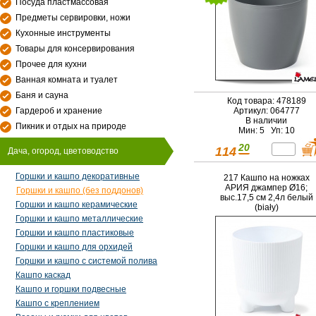
Посуда пластмассовая
Предметы сервировки, ножи
Кухонные инструменты
Товары для консервирования
Прочее для кухни
Ванная комната и туалет
Баня и сауна
Код товара: 478189
Гардероб и хранение
Артикул: 064777
В наличии
Пикник и отдых на природе
Мин: 5 Уп: 10
20
114
Дача, огород, цветоводство
Горшки и кашпо декоративные
217 Кашпо на ножках
АРИЯ джампер Ø16;
Горшки и кашпо (без поддонов)
выс.17,5 см 2,4л белый
Горшки и кашпо керамические
(biały)
Горшки и кашпо металлические
Горшки и кашпо пластиковые
Горшки и кашпо для орхидей
Горшки и кашпо с системой полива
Кашпо каскад
Кашпо и горшки подвесные
Кашпо с креплением