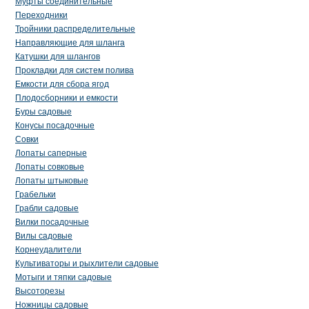
Муфты соединительные
Переходники
Тройники распределительные
Направляющие для шланга
Катушки для шлангов
Прокладки для систем полива
Емкости для сбора ягод
Плодосборники и емкости
Буры садовые
Конусы посадочные
Совки
Лопаты саперные
Лопаты совковые
Лопаты штыковые
Грабельки
Грабли садовые
Вилки посадочные
Вилы садовые
Корнеудалители
Культиваторы и рыхлители садовые
Мотыги и тяпки садовые
Высоторезы
Ножницы садовые