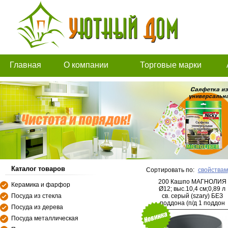
Главная
О компании
Торговые марки
Каталог товаров
Сортировать по:
свойствам
200 Кашпо МАГНОЛИЯ
Керамика и фарфор
Ø12; выс.10,4 см;0,89 л
Посуда из стекла
св. серый (szary) БЕЗ
поддона (п/д 1 поддон
Посуда из дерева
арт 068019)
Посуда металлическая