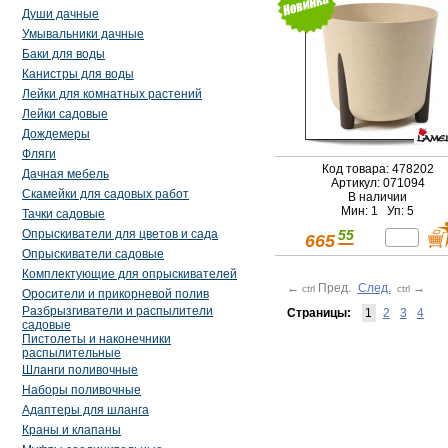
Души дачные
Умывальники дачные
Баки для воды
Канистры для воды
Лейки для комнатных растений
Лейки садовые
Дождемеры
Фляги
Код товара: 478202
Дачная мебель
Артикул: 071094
Скамейки для садовых работ
В наличии
Мин: 1 Уп: 5
Тачки садовые
Опрыскиватели для цветов и сада
55
665
Опрыскиватели садовые
Комплектующие для опрыскивателей
←
Пред.
След.
→
ctrl
ctrl
Оросители и прикорневой полив
Разбрызгиватели и распылители
Страницы:
1
2
3
4
садовые
Пистолеты и наконечники
распылительные
Шланги поливочные
Наборы поливочные
Адаптеры для шланга
Краны и клапаны