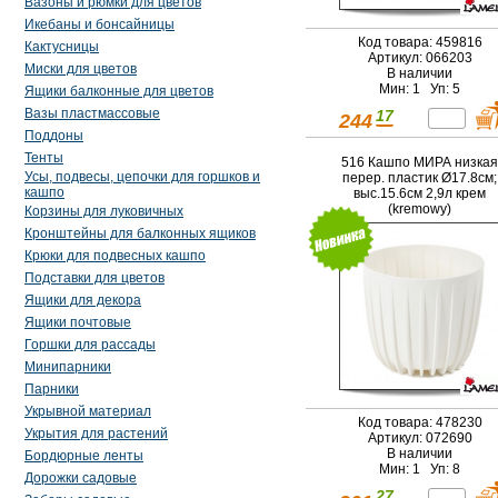
Вазоны и рюмки для цветов
Икебаны и бонсайницы
Код товара: 459816
Кактусницы
Артикул: 066203
Миски для цветов
В наличии
Мин: 1 Уп: 5
Ящики балконные для цветов
Вазы пластмассовые
17
244
Поддоны
Тенты
516 Кашпо МИРА низкая
Усы, подвесы, цепочки для горшков и
перер. пластик Ø17.8см;
кашпо
выс.15.6см 2,9л крем
(kremowy)
Корзины для луковичных
Кронштейны для балконных ящиков
Крюки для подвесных кашпо
Подставки для цветов
Ящики для декора
Ящики почтовые
Горшки для рассады
Минипарники
Парники
Укрывной материал
Код товара: 478230
Укрытия для растений
Артикул: 072690
В наличии
Бордюрные ленты
Мин: 1 Уп: 8
Дорожки садовые
27