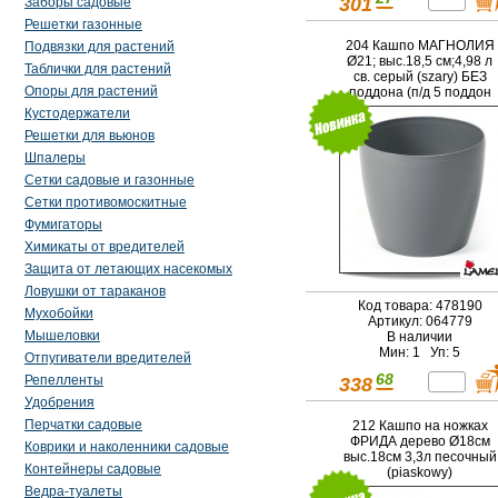
301
Заборы садовые
Решетки газонные
204 Кашпо МАГНОЛИЯ
Подвязки для растений
Ø21; выс.18,5 см;4,98 л
Таблички для растений
св. серый (szary) БЕЗ
Опоры для растений
поддона (п/д 5 поддон
арт 051922)
Кустодержатели
Решетки для вьюнов
Шпалеры
Сетки садовые и газонные
Сетки противомоскитные
Фумигаторы
Химикаты от вредителей
Защита от летающих насекомых
Ловушки от тараканов
Код товара: 478190
Мухобойки
Артикул: 064779
Мышеловки
В наличии
Мин: 1 Уп: 5
Отпугиватели вредителей
68
Репелленты
338
Удобрения
Перчатки садовые
212 Кашпо на ножках
ФРИДА дерево Ø18см
Коврики и наколенники садовые
выс.18см 3,3л песочный
Контейнеры садовые
(piaskowy)
Ведра-туалеты