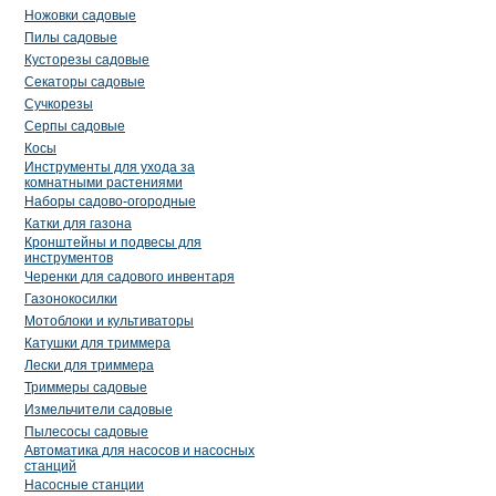
Ножовки садовые
Пилы садовые
Кусторезы садовые
Секаторы садовые
Сучкорезы
Серпы садовые
Косы
Инструменты для ухода за
комнатными растениями
Наборы садово-огородные
Катки для газона
Кронштейны и подвесы для
инструментов
Черенки для садового инвентаря
Газонокосилки
Мотоблоки и культиваторы
Катушки для триммера
Лески для триммера
Триммеры садовые
Измельчители садовые
Пылесосы садовые
Автоматика для насосов и насосных
станций
Насосные станции