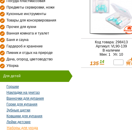
Посуда пластмассовая
Предметы сервировки, ножи
Кухонные инструменты
Товары для консервирования
Прочее для кухни
Ванная комната и туалет
Баня и сауна
Код товара: 298413
Гардероб и хранение
Артикул: VL90-139
В наличии
Пикник и отдых на природе
Мин: 1 Уп: 10
Дача, огород, цветоводство
14
135
Уборка
Для детей
Горшки
Накладки на унитаз
Ванночки для купания
Горки для купания
Зубные щетки
Ковшики для купания
Лейки детские
Наборы для ухода