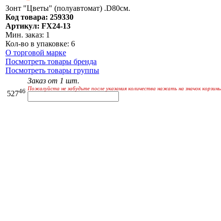
Зонт "Цветы" (полуавтомат) .D80см.
Код товара: 259330
Артикул: FX24-13
Мин. заказ: 1
Кол-во в упаковке: 6
О торговой марке
Посмотреть товары бренда
Посмотреть товары группы
Заказ от 1 шт.
Пожалуйста не забудьте после указания количества нажать на значок корзины
46
527