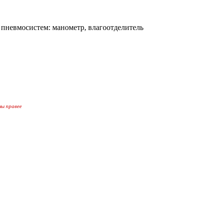
евмосистем: манометр, влагоотделитель
ны правее