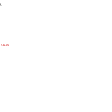
м.
 правее