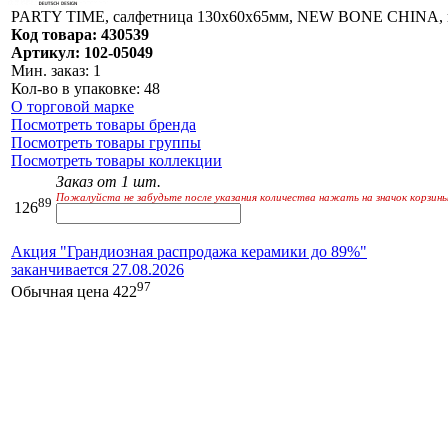
PARTY TIME, салфетница 130х60х65мм, NEW BONE CHINA, цв
Код товара: 430539
Артикул: 102-05049
Мин. заказ: 1
Кол-во в упаковке: 48
О торговой марке
Посмотреть товары бренда
Посмотреть товары группы
Посмотреть товары коллекции
Заказ от 1 шт.
Пожалуйста не забудьте после указания количества нажать на значок корзины
89
126
Акция "Грандиозная распродажа керамики до 89%"
заканчивается 27.08.2026
97
Обычная цена
422