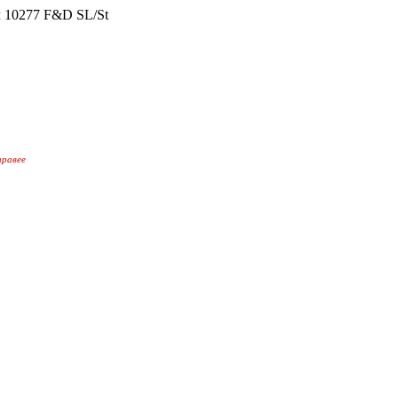
ом 10277 F&D SL/St
правее