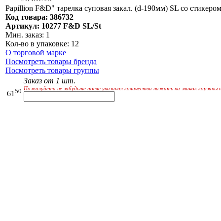
Papillion F&D" тарелка суповая закал. (d-190мм) SL со стикер
Код товара: 386732
Артикул: 10277 F&D SL/St
Мин. заказ: 1
Кол-во в упаковке: 12
О торговой марке
Посмотреть товары бренда
Посмотреть товары группы
Заказ от 1 шт.
Пожалуйста не забудьте после указания количества нажать на значок корзины 
50
61